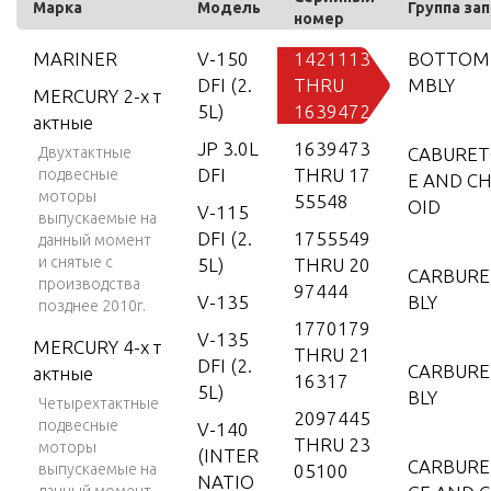
Марка
Модель
Группа за
номер
MARINER
V-150
1421113
BOTTOM 
DFI (2.
THRU
MBLY
MERCURY 2-х т
5L)
1639472
актные
JP 3.0L
1639473
Двухтактные
CABURET
DFI
THRU 17
подвесные
E AND C
моторы
55548
OID
V-115
выпускаемые на
DFI (2.
1755549
данный момент
и снятые с
5L)
THRU 20
CARBURE
производства
97444
V-135
BLY
позднее 2010г.
1770179
V-135
MERCURY 4-х т
THRU 21
DFI (2.
CARBURE
актные
16317
5L)
BLY
Четырехтактные
2097445
подвесные
V-140
THRU 23
моторы
(INTER
CARBURE
выпускаемые на
05100
NATIO