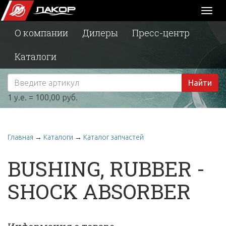
Toggl
naviga
О компании
Дилеры
Пресс-центр
Каталоги
Найти
1 у.е. = 100,00 руб.
Главная
→
Каталоги
→
Каталог запчастей
BUSHING, RUBBER -
SHOCK ABSORBER