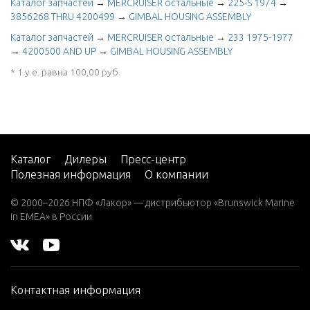
Каталог запчастей
→
MERCRUISER остальные
→
225-S 1974
→
3856268 THRU 4200499
→
GIMBAL HOUSING ASSEMBLY
Каталог запчастей
→
MERCRUISER остальные
→
233 1975-1977
→
4200500 AND UP
→
GIMBAL HOUSING ASSEMBLY
* 1 у.е. равна 100,00 руб.
Каталог
Дилеры
Пресс-центр
Полезная информация
О компании
© 2000–2026 НПФ «Лакор» — дистрибьютор «Brunswick Marine
in EMEA» в России
Контактная информация