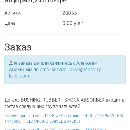
Информация о товаре
28055
Артикул
0,00 у.е.*
Цена
Заказ
Для заказа детали свяжитесь с Алексеем
Анохиным по email
service_lakor@mercury-
lakor.com
Деталь BUSHING, RUBBER - SHOCK ABSORBER входит в
состав следующих групп запчастей:
Каталог запчастей
→
MERCURY - старые
→
400
→
1279685 THRU
1476509
→
CLAMP AND SWIVEL BRACKET