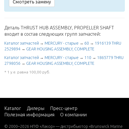
Смотреть замену
Деталь THRUST HUB ASSEMBLY, PROPELLER SHAFT
входит в состав следующих групп запчастей:
Каталог запчастей
→
MERCURY - старые
→
60
→
1916139 THRU
2529894
→
GEAR HOUSING ASSEMBLY, COMPLETE
Каталог запчастей
→
MERCURY - старые
→
110
→
1865779 THRU
2798056
→
GEAR HOUSING ASSEMBLY, COMPLETE
* 1 у.е. равна 100,00 руб.
Каталог
Дилеры
Пресс-центр
Полезная информация
О компании
© 2000–2026 НПФ «Лакор» — дистрибьютор «Brunswick Marine