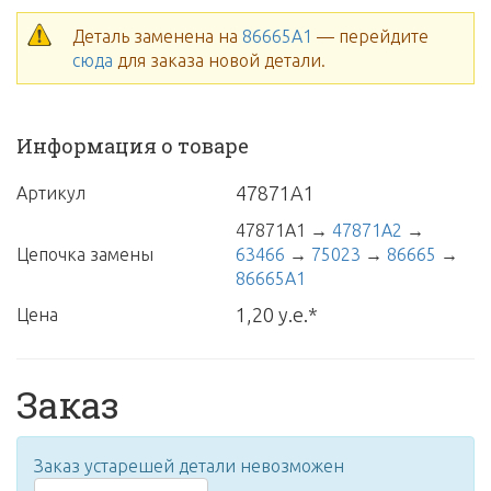
Деталь заменена на
86665A1
— перейдите
сюда
для заказа новой детали.
Информация о товаре
47871A1
Артикул
47871A1
→
47871A2
→
Цепочка замены
63466
→
75023
→
86665
→
86665A1
1,20 у.е.*
Цена
Заказ
Заказ устарешей детали невозможен