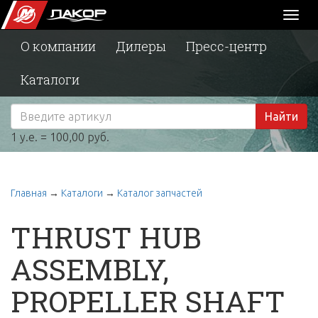
Toggl
naviga
О компании
Дилеры
Пресс-центр
Каталоги
Найти
1 у.е. = 100,00 руб.
Главная
→
Каталоги
→
Каталог запчастей
THRUST HUB
ASSEMBLY,
PROPELLER SHAFT