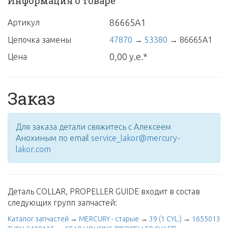
Информация о товаре
86665A1
Артикул
Цепочка замены
47870
→
53380
→
86665A1
0,00 у.е.*
Цена
Заказ
Для заказа детали свяжитесь с Алексеем
Анохиным по email
service_lakor@mercury-
lakor.com
Деталь COLLAR, PROPELLER GUIDE входит в состав
следующих групп запчастей:
Каталог запчастей
→
MERCURY - старые
→
39 (1 CYL.)
→
1655013