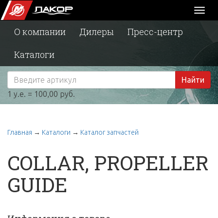
Toggl
naviga
О компании
Дилеры
Пресс-центр
Каталоги
Найти
1 у.е. = 100,00 руб.
Главная
→
Каталоги
→
Каталог запчастей
COLLAR, PROPELLER
GUIDE