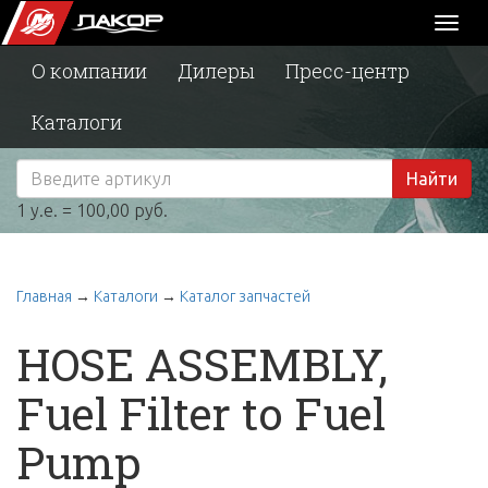
Toggl
naviga
О компании
Дилеры
Пресс-центр
Каталоги
Найти
1 у.е. = 100,00 руб.
Главная
→
Каталоги
→
Каталог запчастей
HOSE ASSEMBLY,
Fuel Filter to Fuel
Pump