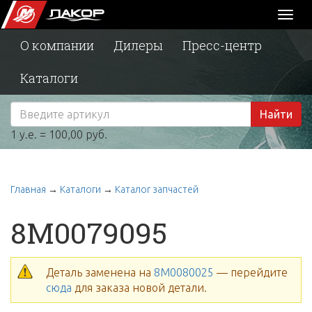
Toggl
naviga
О компании
Дилеры
Пресс-центр
Каталоги
Найти
1 у.е. = 100,00 руб.
Главная
→
Каталоги
→
Каталог запчастей
8M0079095
Деталь заменена на
8M0080025
— перейдите
сюда
для заказа новой детали.