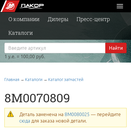
Toggl
naviga
О компании
Дилеры
Пресс-центр
Каталоги
Найти
1 у.е. = 100,00 руб.
Главная
→
Каталоги
→
Каталог запчастей
8M0070809
Деталь заменена на
8M0080025
— перейдите
сюда
для заказа новой детали.