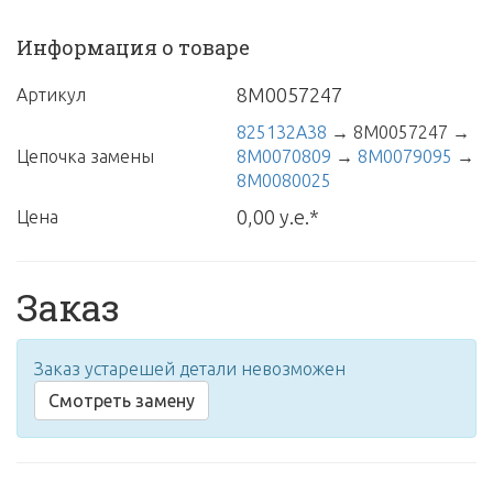
Информация о товаре
8M0057247
Артикул
825132A38
→
8M0057247
→
Цепочка замены
8M0070809
→
8M0079095
→
8M0080025
0,00 у.е.*
Цена
Заказ
Заказ устарешей детали невозможен
Смотреть замену