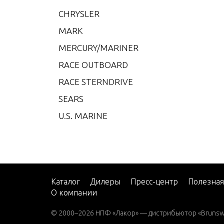
XR-4
CHRYSLER
XR-6
MARK
XR10
MERCURY/MARINER
2
RACE OUTBOARD
2 (4-
RACE STERNDRIVE
2 H.P
SEARS
2.2M
U.S. MARINE
3
3.0L 
3.5
3.6
Каталог
Дилеры
Пресс-центр
Полезна
О компании
4 (1 
4.5 (1
© 2000–2026 НПФ «Лакор» — дистрибьютор «Brunswic