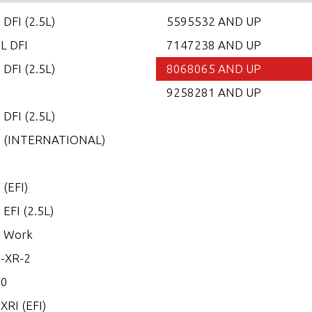
 DFI (2.5L)
5595532 AND UP
0L DFI
7147238 AND UP
 DFI (2.5L)
8068065 AND UP
5
9258281 AND UP
 DFI (2.5L)
0 (INTERNATIONAL)
0
 (EFI)
 EFI (2.5L)
0 Work
-XR-2
00
XRI (EFI)