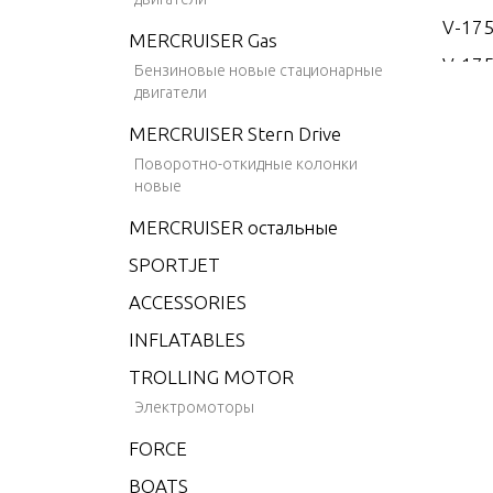
V-17
MERCRUISER Gas
V-175
Бензиновые новые стационарные
двигатели
V-175
MERCRUISER Stern Drive
V-175
Поворотно-откидные колонки
V-175
новые
V-20
MERCRUISER остальные
V-200
SPORTJET
V-200
ACCESSORIES
V-200
INFLATABLES
V-200
TROLLING MOTOR
V-22
Электромоторы
V-22
FORCE
V-3.4
BOATS