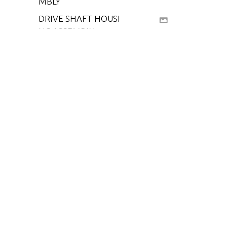
MBLY
DRIVE SHAFT HOUSI
NG ASSEMBLY
FLYWHEEL AND IGNI
TION COMPONENTS
FUEL PUMP AND FUE
L LINES
GEAR HOUSING (DRI
VE SHAFT)
GEAR HOUSING (PRO
PELLER SHAFT)
MISCELLANEOUS PA
RTS/ACCESSORIES
SHIFT CONTROL LIN
KAGE
STEERING HANDLE A