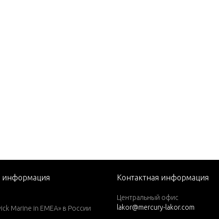
STROKE) Carb
. (EXPORT)
EFI SEAPRO
я информация
Контактная информация
CYL. PRODUCT OF USA)
Центральный офис
lakor@mercury-lakor.com
 CYL.)
k Marine in EMEA» в России