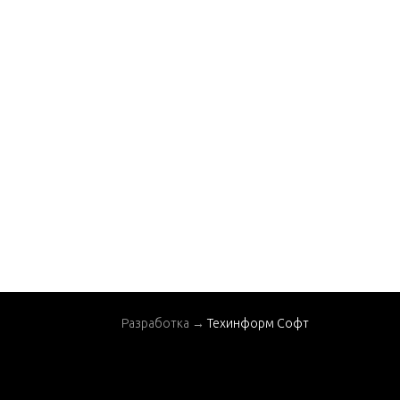
SSEMBLY
SWIVEL BRACKET AS
SEMBLY
THROTTLE CONTRO
L LINKAGE
TOP COWL AND STA
RTER ASSEMBLY
Разработка →
Техинформ Софт