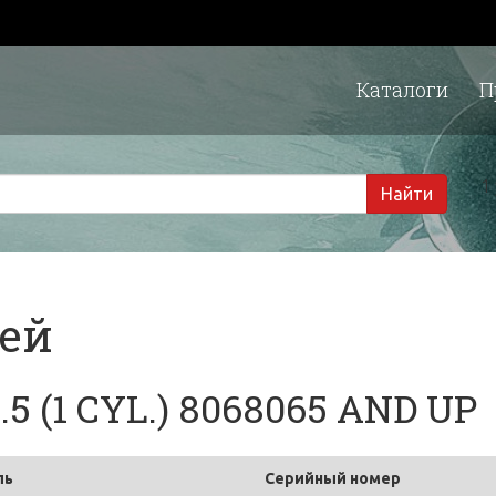
Каталоги
П
1 
Найти
тей
5 (1 CYL.) 8068065 AND UP
ль
Серийный номер