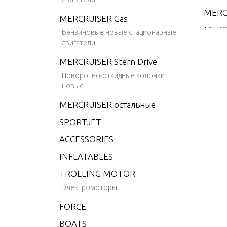
MERC/
MERCRUISER Gas
MERC/
Бензиновые новые стационарные
HORE
двигатели
MERC
MERCRUISER Stern Drive
Поворотно-откидные колонки
S200
новые
S300
MERCRUISER остальные
SST 1
SPORTJET
2.5L 
ACCESSORIES
2.5XS
INFLATABLES
150 
TROLLING MOTOR
150/
Электромоторы
AG
FORCE
200 
BOATS
200XS