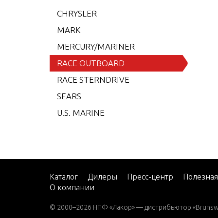
CHRYSLER
225 
MARK
225 
MERCURY/MARINER
225 S
RACE OUTBOARD
225 X
RACE STERNDRIVE
225X
SEARS
250 S
U.S. MARINE
250XS
300 (
300 (
300X 
Каталог
Дилеры
Пресс-центр
Полезна
300XS
О компании
© 2000–2026 НПФ «Лакор» — дистрибьютор «Brunswic