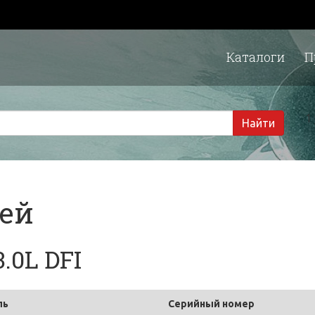
Каталоги
П
1 
Найти
тей
.0L DFI
ль
Серийный номер