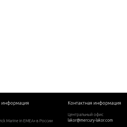
EFI PRO MAX/SUPER MAG
SPORT XS
port XS
S
 EFI PROMAX
port XS
 (3.0L DFI)
3.0L EFI) ProMax
3.0L EFI) SuperMagnum
(3.0L EFI) PRO MAX
я информация
Контактная информация
 (3.2L DFI)
Центральный офис
lakor@mercury-lakor.com
k Marine in EMEA» в России