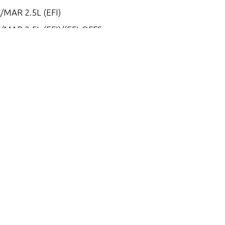
MAR 2.5L (EFI)
MAR 2.5L (EFI)/(EFI-OFFS
)
/MAR XR2/MAGNUM
0
0
20
(EFI)/(EFI-OFFSHORE)
 2.5L DFI
EFI PRO MAX/SUPER MAG
200 EFI PRO MAX/SUPER M
EFI PRO MAX/SUPER MAG
 DFI (2.5L)