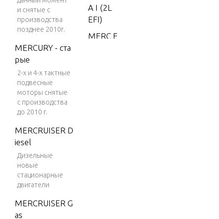
данный момент
A I (2L
и снятые с
EFI)
производства
позднее 2010г.
MERC F
MERCURY - ста
ORMUL
рые
A I (CA
RB)
2-х и 4-х тактные
подвесные
MERC
моторы снятые
MOD-V
с производства
P
до 2010 г.
MERC
MERCRUISER D
MOD-V
iesel
P (EFI)
Дизельные
новые
MERC
стационарные
XR2
двигатели
MERC/
MERCRUISER G
MAR 2.
as