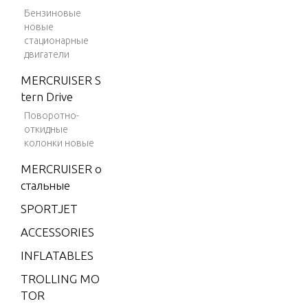
4L (CA
Бензиновые
RB)
новые
MERC/
стационарные
двигатели
MAR 2.
4L (EFI)
MERCRUISER S
tern Drive
MERC/
MAR 2.
Поворотно-
откидные
5L (CA
колонки новые
RB)
MERCRUISER о
MERC/
стальные
MAR 2.
5L (EFI)
SPORTJET
MERC/
ACCESSORIES
MAR 2.
INFLATABLES
5L (EF
I)/(EFI-
TROLLING MO
OFFSH
TOR