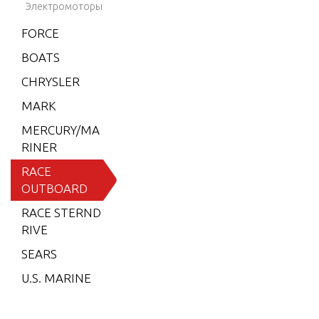
ORE)
Электромоторы
MERC/
FORCE
MAR X
BOATS
R2/MA
GNUM
CHRYSLER
S2000
MARK
S3000
MERCURY/MA
RINER
SST 12
0
RACE
OUTBOARD
2.5L (E
FI)/(EFI
RACE STERND
-OFFSH
RIVE
ORE)
SEARS
2.5XS
U.S. MARINE
2.5L DF
I