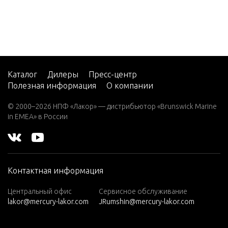
150 EFI
PRO M
AX/SUP
ER MA
G
150/20
Каталог
Дилеры
Пресс-центр
0 EFI P
Полезная информация
О компании
RO MA
X/SUPE
© 2000–2026 НПФ «Лакор» — дистрибьютор «Brunswick Marine
in EMEA» в России
R MAG
200 EFI
PRO M
AX/SUP
Контактная информация
ER MA
G
Центральный офис
Сервисное обслуживание
200XS
lakor@mercury-lakor.com
JRumshin@mercury-lakor.com
DFI (2.5
L)