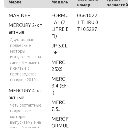
Марка
Модель
номер
запчастей
MARINER
FORMU
0G61022
LA I (2
1 THRU 0
MERCURY 2-х т
LITRE E
T105297
актные
FI)
Двухтактные
JP 3.0L
подвесные
моторы
DFI
выпускаемые на
MERC
данный момент
и снятые с
25XS
производства
MERC
позднее 2010г.
3.4 (EF
MERCURY 4-х т
I)
актные
MERC
Четырехтактные
7.5J
подвесные
моторы
MERC F
выпускаемые на
ORMUL