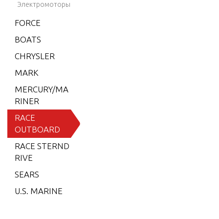
ORE)
Электромоторы
MERC/
FORCE
MAR X
BOATS
R2/MA
GNUM
CHRYSLER
S2000
MARK
S3000
MERCURY/MA
RINER
SST 12
0
RACE
OUTBOARD
2.5L (E
FI)/(EFI
RACE STERND
-OFFS
RIVE
HORE)
SEARS
2.5XS
U.S. MARINE
2.5L DF
I