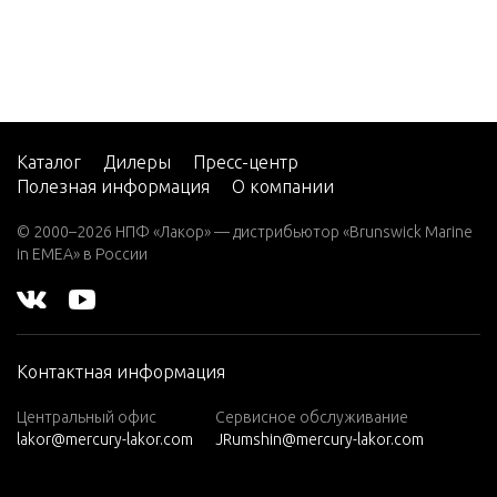
150 EFI
PRO M
AX/SUP
ER MA
G
150/20
Каталог
Дилеры
Пресс-центр
0 EFI P
Полезная информация
О компании
RO MA
X/SUPE
© 2000–2026 НПФ «Лакор» — дистрибьютор «Brunswick Marine
in EMEA» в России
R MAG
200 EFI
PRO M
AX/SUP
Контактная информация
ER MA
G
Центральный офис
Сервисное обслуживание
200XS
lakor@mercury-lakor.com
JRumshin@mercury-lakor.com
DFI (2.
5L)