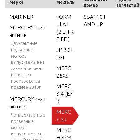
Марка
Модель
номер
запчастей
MARINER
FORM
85A1101
ULA I
AND UP
MERCURY 2-х т
(2 LITR
актные
E EFI)
Двухтактные
JP 3.0L
подвесные
моторы
DFI
выпускаемые на
MERC
данный момент
и снятые с
25XS
производства
MERC
позднее 2010г.
3.4 (EF
MERCURY 4-х т
I)
актные
MERC
Четырехтактные
7.5J
подвесные
моторы
MERC
выпускаемые на
FORM