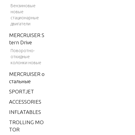
4L (CA
Бензиновые
RB)
новые
MERC/
стационарные
двигатели
MAR 2.
4L (EFI)
MERCRUISER S
tern Drive
MERC/
MAR 2.
Поворотно-
откидные
5L (CA
колонки новые
RB)
MERCRUISER о
MERC/
стальные
MAR 2.
5L (EFI)
SPORTJET
MERC/
ACCESSORIES
MAR 2.
INFLATABLES
5L (EF
I)/(EFI-
TROLLING MO
OFFSH
TOR