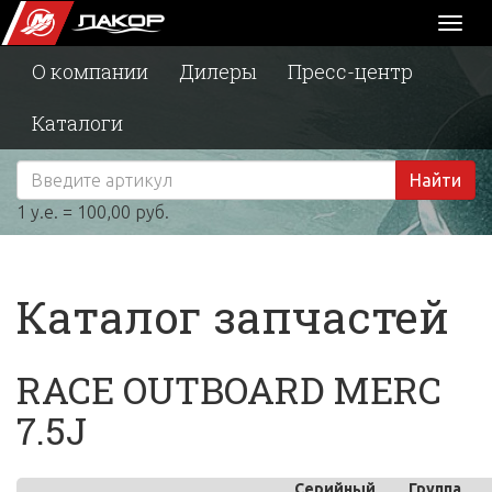
Toggl
naviga
О компании
Дилеры
Пресс-центр
Каталоги
Найти
1 у.е. = 100,00 руб.
Каталог запчастей
RACE OUTBOARD MERC
7.5J
Серийный
Группа