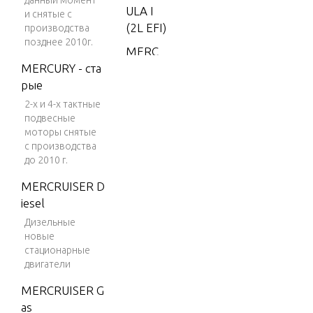
данный момент
ULA I
и снятые с
(2L EFI)
производства
позднее 2010г.
MERC
MERCURY - ста
FORM
рые
ULA I
(CARB)
2-х и 4-х тактные
подвесные
MERC
моторы снятые
MOD-V
с производства
P
до 2010 г.
MERC
MERCRUISER D
MOD-V
iesel
P (EFI)
Дизельные
новые
MERC
стационарные
XR2
двигатели
MERC/
MERCRUISER G
MAR 2.
as