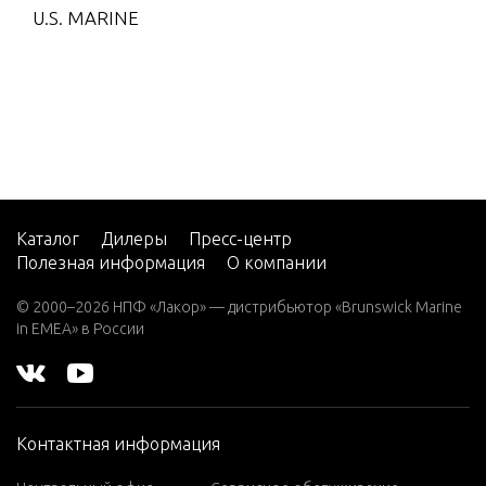
U.S. MARINE
anRunner Hy
palon RIB 20
10
Mercury Oce
anRunner PV
C RIB 2006-2
008
Mercury Oce
Каталог
Дилеры
Пресс-центр
anRunner PV
Полезная информация
О компании
C RIB 2009-2
010
© 2000–2026 НПФ «Лакор» — дистрибьютор «Brunswick Marine
in EMEA» в России
Mercury PVC
Soft Bottom
INTL 2002
Mercury PVC
Контактная информация
Soft Bottom
INTL 2008