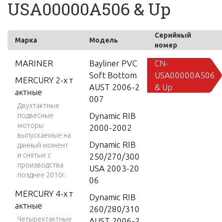
USA00000A506 & Up
Серийный
Марка
Модель
номер
MARINER
Bayliner PVC
CN-
Soft Bottom
USA00000A506
MERCURY 2-х т
AUST 2006-2
& Up
актные
007
Двухтактные
Dynamic RIB
подвесные
моторы
2000-2002
выпускаемые на
Dynamic RIB
данный момент
и снятые с
250/270/300
производства
USA 2003-20
позднее 2010г.
06
MERCURY 4-х т
Dynamic RIB
актные
260/280/310
Четырехтактные
AUST 2006-2