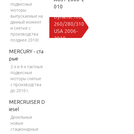
подвесные
010
моторы
выпускаемые на
Dynamic RIB
данный момент
260/280/310
и снятые с
USA 2006-
производства
2010
позднее 2010г.
Lodestar INT
MERCURY - ста
L 2008
рые
Lodestar INT
2-х и 4-х тактные
L 2009
подвесные
моторы снятые
Mercury Ama
с производства
nzi 320 Hypa
до 2010 г.
lon RIB 2004
MERCRUISER D
-2006
iesel
Mercury Ama
Дизельные
nzi 350 Hypa
новые
lon RIB 2007
стационарные