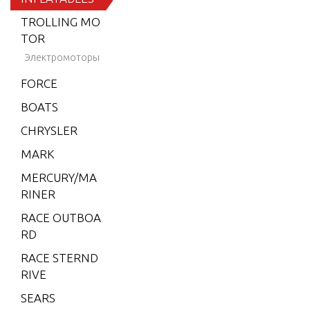
Mercury Hyp
TROLLING MO
alon Soft Bot
TOR
tom USA 200
Электромоторы
8
FORCE
Mercury Hyp
alon Soft Bot
BOATS
tom USA 200
CHRYSLER
9
MARK
Mercury Hyp
alon Soft Bot
MERCURY/MA
tom USA 201
RINER
0
RACE OUTBOA
Mercury Oce
RD
anRunner Hy
RACE STERND
palon RIB 20
RIVE
06-2009
SEARS
Mercury Oce