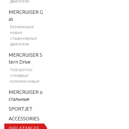
двигатели
-2010
MERCRUISER G
Mercury Ama
as
nzi 380 Hypa
lon RIB 2004
Бензиновые
-2006
новые
стационарные
Mercury Hyp
двигатели
alon Soft Bot
MERCRUISER S
tom USA 200
tern Drive
3-2006
Поворотно-
Mercury Hyp
откидные
alon Soft Bot
колонки новые
tom USA 200
MERCRUISER о
4
стальные
Mercury Hyp
SPORTJET
alon Soft Bot
tom USA 200
ACCESSORIES
7
INFLATABLES