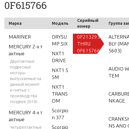
0F615766
Серийный
Марка
Модель
Группа за
номер
MARINER
DRYSU
0F213293
ALTERN
MP SIX
THRU
BLY (MA
MERCURY 2-х т
0F615766
5603)
актные
NXT1
DRIVE
Двухтактные
подвесные
AUDIO W
NXT1 S
моторы
TEM
SM
выпускаемые на
данный момент
NXT1
и снятые с
TRANS
CARBURE
производства
OM
NKAGE
позднее 2010г.
Scorpio
MERCURY 4-х т
n 377
CRANKSH
актные
NS AND
Scorpio
Четырехтактные