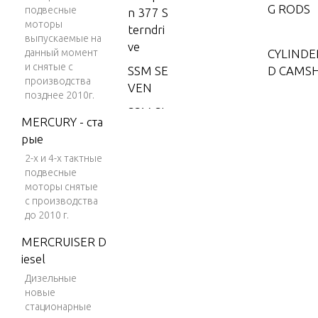
G RODS
подвесные
n 377 S
моторы
terndri
выпускаемые на
ve
данный момент
CYLINDE
и снятые с
SSM SE
D CAMS
производства
VEN
позднее 2010г.
SSM SI
CYLINDE
MERCURY - ста
X
ROCKER
рые
420 G
2-х и 4-х тактные
M 454
подвесные
DISTRIB
V-8 19
моторы снятые
NITION
с производства
87-198
TS
до 2010 г.
9
MERCRUISER D
425 G
DRIVESH
iesel
M 454
ION CO
Дизельные
V-8 19
(BRAVO)
новые
90-199
стационарные
2