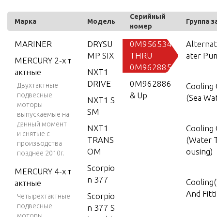
Серийный
Марка
Модель
Группа з
номер
MARINER
DRYSU
0M956534
Alterna
MP SIX
THRU
ater Pu
MERCURY 2-х т
0M962885
актные
NXT1
DRIVE
0M962886
Двухтактные
Cooling
& Up
подвесные
(Sea Wa
NXT1 S
моторы
SM
выпускаемые на
данный момент
NXT1
Cooling
и снятые с
TRANS
(Water 
производства
OM
ousing)
позднее 2010г.
Scorpio
MERCURY 4-х т
n 377
Cooling
актные
And Fitt
Scorpio
Четырехтактные
подвесные
n 377 S
моторы