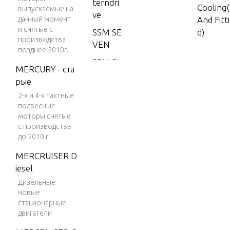
terndri
Cooling
выпускаемые на
ve
данный момент
And Fitt
и снятые с
SSM SE
d)
производства
VEN
позднее 2010г.
SSM SI
Electri
MERCURY - ста
X
s(Ignitio
рые
420 G
2-х и 4-х тактные
M 454
подвесные
Electri
V-8 19
моторы снятые
s(Mount
с производства
87-198
до 2010 г.
9
Electri
MERCRUISER D
425 G
s(Starte
iesel
M 454
Дизельные
V-8 19
новые
90-199
Electri
стационарные
2
s(Wiring
двигатели
425 (G