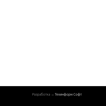
Разработка →
Техинформ Софт