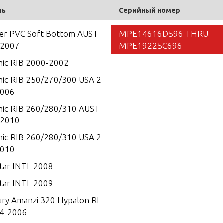
ль
Серийный номер
ner PVC Soft Bottom AUST
MPE14616D596 THRU
-2007
MPE19225C696
ic RIB 2000-2002
ic RIB 250/270/300 USA 2
2006
ic RIB 260/280/310 AUST
-2010
ic RIB 260/280/310 USA 2
2010
tar INTL 2008
tar INTL 2009
ry Amanzi 320 Hypalon RI
4-2006