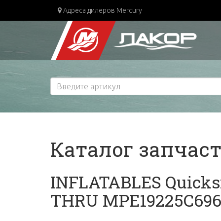
Адреса дилеров Mercury
Каталог запчас
INFLATABLES Quicksi
THRU MPE19225C69