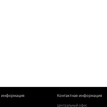
ry OceanRunner Hypalon
006-2009
ry OceanRunner Hypalon
010
ry OceanRunner PVC RIB 2
2008
ry OceanRunner PVC RIB 2
2010
ry PVC Soft Bottom INTL
ry PVC Soft Bottom INTL
ry PVC Soft Bottom INTL
-2009
я информация
Контактная информация
ry PVC Soft Bottom USA 2
Центральный офис