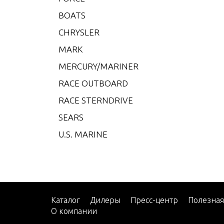
Mercu
BOATS
RIB 2
CHRYSLER
Mercu
MARK
RIB 2
MERCURY/MARINER
Mercu
RACE OUTBOARD
006-
RACE STERNDRIVE
Mercu
009-
SEARS
Mercu
U.S. MARINE
2002
Mercu
2008
Mercu
2009
Каталог
Дилеры
Пресс-центр
Полезна
О компании
Mercu