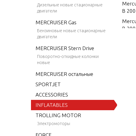
Mercu
Дизельные новые стационарные
B 200
двигатели
Mercu
MERCRUISER Gas
B 200
Бензиновые новые стационарные
двигатели
Mercu
SA 20
MERCRUISER Stern Drive
Mercu
Поворотно-откидные колонки
новые
SA 20
MERCRUISER остальные
Mercu
SA 20
SPORTJET
Mercu
ACCESSORIES
SA 20
INFLATABLES
Mercu
TROLLING MOTOR
SA 20
Электромоторы
Mercu
SA 20
FORCE