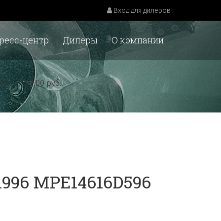
Вход для дилеров
ресс-центр
Дилеры
О компании
у.е. = 100,00 руб.
 1996 MPE14616D596