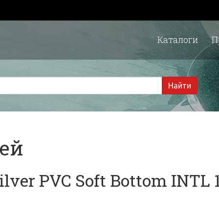
Каталоги
П
1 
Найти
тей
lver PVC Soft Bottom INTL
6