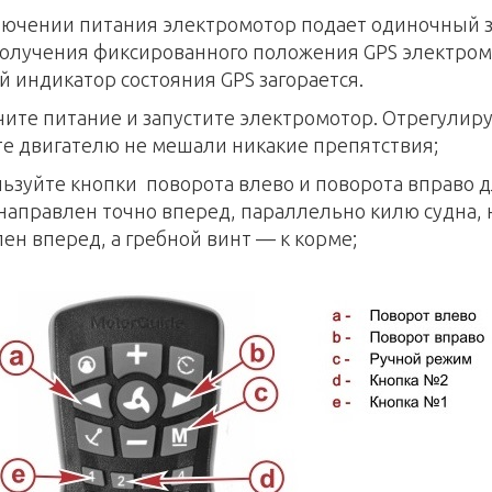
ючении питания электромотор подает одиночный з
олучения фиксированного положения GPS электромо
й индикатор состояния GPS загорается.
чите питание и запустите электромотор. Отрегулир
е двигателю не мешали никакие препятствия;
льзуйте кнопки поворота влево и поворота вправо д
направлен точно вперед, параллельно килю судна, 
ен вперед, а гребной винт — к корме;