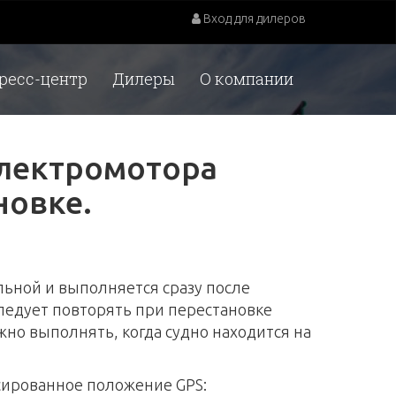
Вход для дилеров
ресс-центр
Дилеры
О компании
лектромотора
новке.
ельной и выполняется сразу после
следует повторять при перестановке
жно выполнять, когда судно находится на
сированное положение GPS: