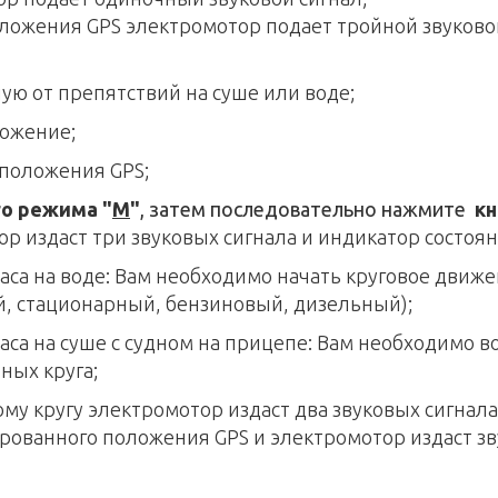
ожения GPS электромотор подает тройной звуковой
ую от препятствий на суше или воде;
ложение;
 положения GPS;
го режима "
M
"
, затем последовательно нажмите
кн
р издаст три звуковых сигнала и индикатор состояни
са на воде: Вам необходимо начать круговое движе
й, стационарный, бензиновый, дизельный);
аса
на суше с судном на прицепе: Вам необходимо в
ных круга;
му кругу электромотор издаст два звуковых сигнал
ированного положения GPS и электромотор издаст з