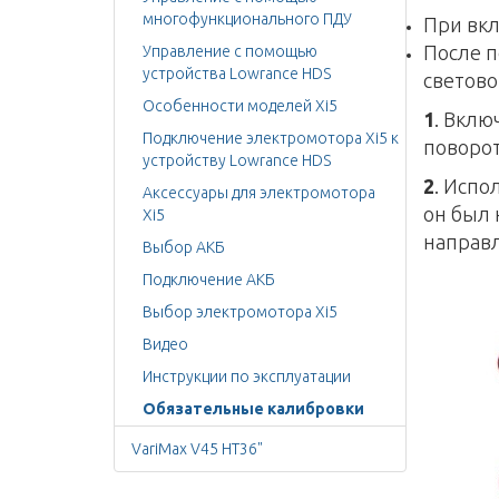
многофункционального ПДУ
При вкл
После п
Управление с помощью
устройства Lowrance HDS
светово
Особенности моделей Xi5
1
. Вклю
Подключение электромотора Xi5 к
поворот
устройству Lowrance HDS
2
. Испо
Аксессуары для электромотора
он был 
Xi5
направл
Выбор АКБ
Подключение АКБ
Выбор электромотора Xi5
Видео
Инструкции по эксплуатации
Обязательные калибровки
VariMax V45 HT36"