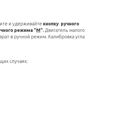
мите и удерживайте
кнопку ручного
чного режима "
M
".
Двигатель малого
зврат в ручной режим. Калибровка угла
щих случаях: