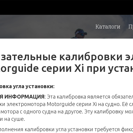
Каталоги
П
зательные калибровки э
orguide серии Xi при уста
вка угла установки:
Я ИНФОРМАЦИЯ
: Эта калибровка является обязат
ки электромотора Motorguide серии Xi на судно. Её 
мотора с одного судна на другое. Эту калибровку мо
и на суше.
олнения калибровки угла установки требуется фик