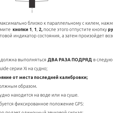
 максимально близко к параллельному с килем, наж
ажмите
кнопки 1
,
1
,
2,
после этого отпустите кнопку
ру
етовой индикатор состояния, а затем произойдет во
а должна выполняться
ДВА РАЗА ПОДРЯД
в следую
ide серии Xi на судно;
ояние от места последней калибровки;
 должным образом
.
удно находится на воде или на суше.
буется фиксированное положение GPS:
р подает одиночный звуковой сигнал;