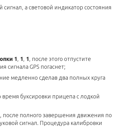
 сигнал, а световой индикатор состояния
опки
1
,
1
,
1
,
после этого отпустите
я сигнала GPS погаснет;
ние медленно сделав два полных круга
о время буксировки прицепа с лодкой
а, после полного завершения движения по
вуковой сигнал. Процедура калибровки