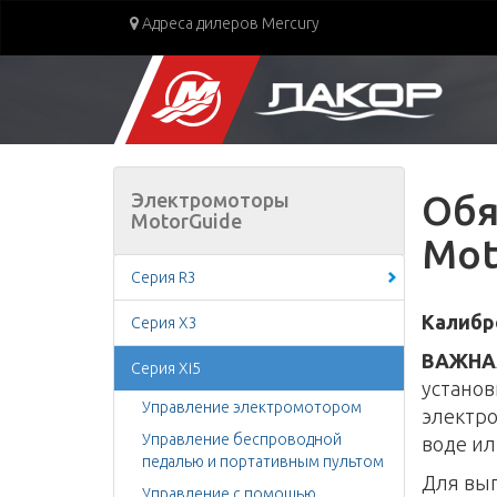
Адреса дилеров Mercury
Обя
Электромоторы
MotorGuide
Mot
Серия R3
Калибро
Серия X3
ВАЖНА
Серия Xi5
установ
Управление электромотором
электро
Управление беспроводной
воде ил
педалью и портативным пультом
Для вып
Управление с помощью