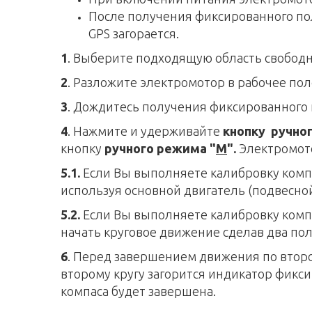
После получения фиксированного пол
GPS загорается.
1
. Выберите подходящую область свободн
2
. Разложите электромотор в рабочее по
3
. Дождитесь получения фиксированного
4
. Н
ажмите и удерживайте
кнопку ручно
кнопку
ручного режима "
M
".
Электромото
5.1.
Если Вы выполняете калибровку компа
используя основной двигатель (подвесно
5.2.
Е
сли Вы выполняете калибровку комп
начать круговое движение сделав два пол
6
. Перед завершением движения по второ
второму кругу загорится индикатор фикс
компаса будет завершена.