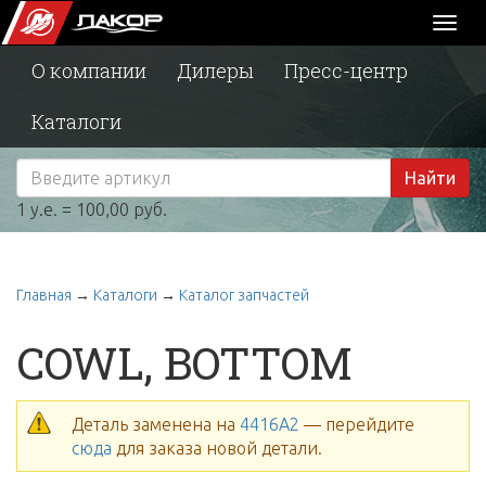
Toggl
naviga
О компании
Дилеры
Пресс-центр
Каталоги
Найти
1 у.е. = 100,00 руб.
Главная
→
Каталоги
→
Каталог запчастей
COWL, BOTTOM
Деталь заменена на
4416A2
— перейдите
сюда
для заказа новой детали.