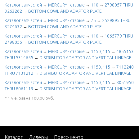
Каталог запчастей
→
MERCURY - старые
→
110
→
2798057 THRU
3263262
→
BOTTOM COWL AND ADAPTOR PLATE
Каталог запчастей
→
MERCURY - старые
→
75
→
2529895 THRU
3274632
→
BOTTOM COWL AND ADAPTOR PLATE
Каталог запчастей
→
MERCURY - старые
→
110
→
1865779 THRU
2798056
→
BOTTOM COWL AND ADAPTOR PLATE
Каталог запчастей
→
MERCURY - старые
→
1150, 115
→
4855153
THRU 5314655
→
DISTRIBUTOR ADAPTOR AND VERTICAL LINKAGE
Каталог запчастей
→
MERCURY - старые
→
1150, 115
→
7112248
THRU 7131212
→
DISTRIBUTOR ADAPTOR AND VERTICAL LINKAGE
Каталог запчастей
→
MERCURY - старые
→
1150, 115
→
8051950
THRU 8061119
→
DISTRIBUTOR ADAPTOR AND VERTICAL LINKAGE
* 1 у.е. равна 100,00 руб.
Каталог
Дилеры
Пресс-центр