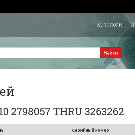
Каталоги
П
1 
Найти
тей
10 2798057 THRU 3263262
ль
Серийный номер