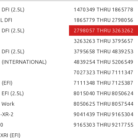
 DFI (2.5L)
1470349 THRU 1865778
0L DFI
1865779 THRU 2798056
 DFI (2.5L)
2798057 THRU 3263262
5
3263263 THRU 3795657
 DFI (2.5L)
3795658 THRU 4839253
0 (INTERNATIONAL)
4839254 THRU 5206549
0
7027323 THRU 7111347
 (EFI)
7111348 THRU 7125387
 EFI (2.5L)
8015040 THRU 8050624
0 Work
8050625 THRU 8057544
-XR-2
9041439 THRU 9165304
00
9165303 THRU 9217755
XRI (EFI)