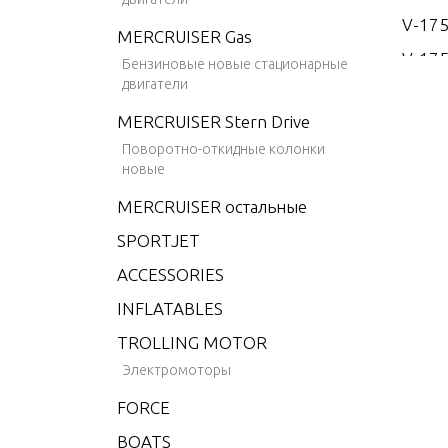
V-17
MERCRUISER Gas
V-175
Бензиновые новые стационарные
двигатели
V-175
MERCRUISER Stern Drive
V-175
Поворотно-откидные колонки
V-175
новые
V-20
MERCRUISER остальные
V-200
SPORTJET
V-200
ACCESSORIES
V-200
INFLATABLES
V-200
TROLLING MOTOR
V-22
Электромоторы
V-22
FORCE
V-3.4
BOATS