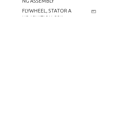
NG ASSEMBLY
FLYWHEEL, STATOR A
ND IGNITION COIL
FUEL PUMP ASSEMB
LY
GEAR HOUSING ASSE
MBLY, COMPLETE (P
AGE 1)
GEAR HOUSING ASSE
MBLY, COMPLETE (P
AGE 2)
MISCELLANEOUS PA
RTS/ACCESSORIES
PISTON AND CONNE
CTING ROD ASSEMBL
Y