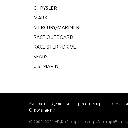
XR-4
CHRYSLER
XR-6
MARK
XR10
MERCURY/MARINER
2
RACE OUTBOARD
2 (4-
RACE STERNDRIVE
2 H.P
SEARS
2.2M
U.S. MARINE
3
3.0L 
3.5
3.6
Каталог
Дилеры
Пресс-центр
Полезна
О компании
4 (1 
4.5 (1
© 2000–2026 НПФ «Лакор» — дистрибьютор «Brunswic