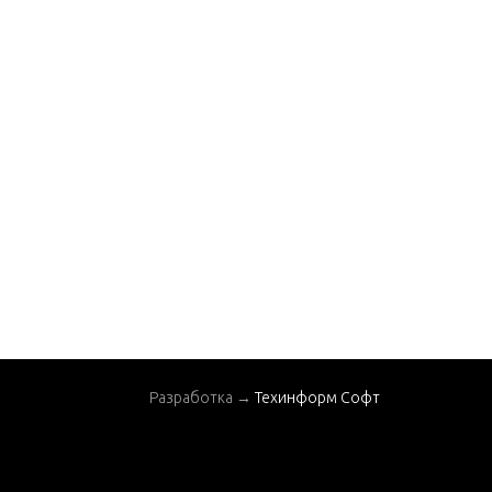
SHIFT CONTROL LIN
KAGE
STEERING HANDLE A
SSEMBLY
THROTTLE CONTRO
L LINKAGE
TOP COWL AND STA
RTER ASSEMBLY
Разработка →
Техинформ Софт