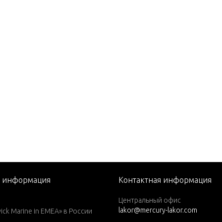
STROKE) Carb
. (EXPORT)
EFI SEAPRO
я информация
Контактная информация
CYL. PRODUCT OF USA)
Центральный офис
lakor@mercury-lakor.com
 CYL.)
k Marine in EMEA» в России