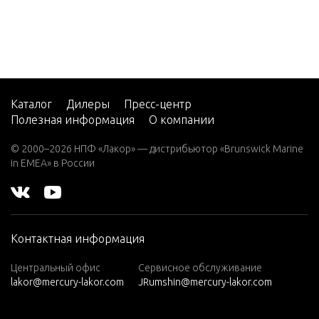
2 (4-ST
ROKE)
Carb
MISCELL
RTS/ACC
2 H.P.
(EXPO
RT)
POWER T
Каталог
Дилеры
Пресс-центр
2.2M
Полезная информация
О компании
ER REPAI
3
© 2000–2026 НПФ «Лакор» — дистрибьютор «Brunswick Marine
in EMEA» в России
PROPELL
3.0L EF
HAND RO
I SEAP
RO
3.5
SERIAL 
Контактная информация
T
3.6
Центральный офис
Сервисное обслуживание
4 (1 CY
lakor@mercury-lakor.com
JRumshin@mercury-lakor.com
STARTER
L. PRO
ARTER SO
DUCT