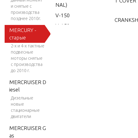
данный момент
T COVER
NAL)
и снятые с
производства
V-150
позднее 2010г.
CRANKSH
V-150
NS AND 
MERCURY -
(EFI)
G RODS
старые
V-150
2-х и 4-х тактные
EFI (2.5
подвесные
CYLINDE
L)
моторы снятые
D CRANK
с производства
V-150
MBLY
до 2010 г.
Work
MERCRUISER D
V-150-
DISTRIB
iesel
XR-2
OR AND V
Дизельные
NKAGE
новые
V-1500
стационарные
V-150X
двигатели
RI (EFI)
DISTRIB
MERCRUISER G
NG AND 
V-175
as