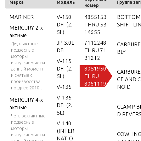
Марка
Модель
Группа за
номер
MARINER
V-150
4855153
BOTTOM
DFI (2.
THRU 53
SHIFT LI
MERCURY 2-х т
5L)
14655
актные
JP 3.0L
7112248
Двухтактные
CARBURE
DFI
THRU 71
подвесные
BLY
моторы
31212
V-115
выпускаемые на
DFI (2.
8051950
данный момент
CARBURE
и снятые с
5L)
THRU
GE AND 
производства
8061119
V-135
NOID
позднее 2010г.
V-135
MERCURY 4-х т
DFI (2.
CLAMP B
актные
5L)
D REVER
Четырехтактные
подвесные
V-140
моторы
(INTER
COWLING
выпускаемые на
NATIO