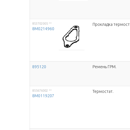
853702005
**
Прокладка термост
8M0214960
895120
Ремень ГРМ.
855676002
**
Термостат.
8M0119207