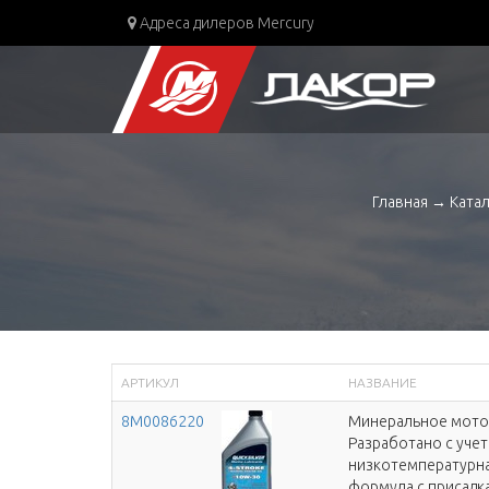
Адреса дилеров Mercury
Главная
→
Ката
АРТИКУЛ
НАЗВАНИЕ
8M0086220
Минеральное мот
Разработано с уче
низкотемпературная
формула с присадк