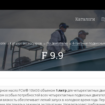
Каталоги
П
логи
→
Каталог аксессуаров
→
По двигателю
→
4-тактные подвесны
F 9.9
орное масло FCW® 10W30 объемом
1 литр
для четырехтактных дви
том особых потребностей всех четырехтактных подвесных двигате
 вязкость обеспечивает легкий запуск в холодное время года. Пе
ами для тяжелых режимов эксплуатации. Удовлетворяет требовани