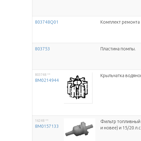
803748Q01
Комплект ремонта
803753
Пластина помпы.
803748
**
Крыльчатка водяного
8M0214944
16248
**
Фильтр топливный дл
8M0157133
и новее) и 15/20 л.