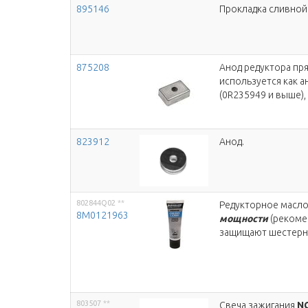
895146
Прокладка сливной
875208
Анод редуктора пря
используется как а
(0R235949 и выше),
823912
Анод.
802844Q02
**
Редукторное масло
8M0121963
мощности
(рекоме
защищают шестерни
803507
**
Свеча зажигания
N