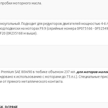
 пробки моторного масла.
моугольный. Подходит для редукторов двигателей мощностью 4-6 л
нод подвески на моторах F9.9 (серийные номера 0P075166 - 0P32549
 F20 (0R235168 м выше).
 Premium SAE 80W90 в тюбике объемом 237 мл.
для моторов малой
ндовано к использованию с моторами до 75 л.с.). Специальные при
 от прямого металлического контакта.
GK, DCPR6E