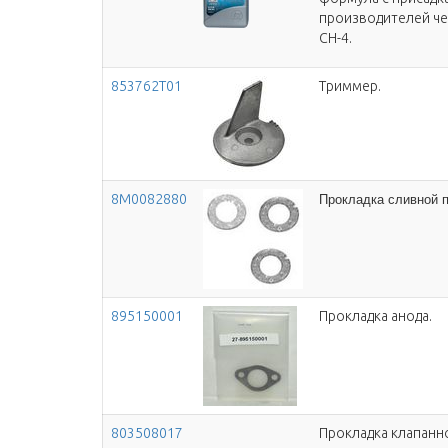
производителей чет
CH-4.
853762T01
Триммер.
8M0082880
Прокладка сливной п
895150001
Прокладка анода.
803508017
Прокладка клапанн