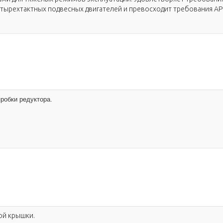
ырехтактных подвесных двигателей и превосходит требования API д
робки редуктора.
ой крышки.