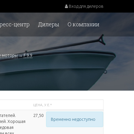
Вход для дилеров
ресс-центр
Дилеры
О компании
е моторы
→
F 9.9
ЦЕНА, У.Е.*
гателей.
27,50
Временно недоступно
лей. Хорошая
редовая
ям всех