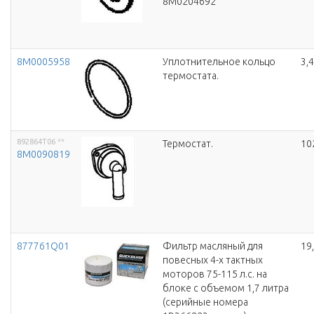
8M0204692
8M0005958
Уплотнительное кольцо
3,
термостата.
892864T06
**
Термостат.
10
8M0090819
877761Q01
Фильтр масляный для
19
повесных 4-х тактных
моторов 75-115 л.с. на
блоке с объемом 1,7 литра
(серийные номера