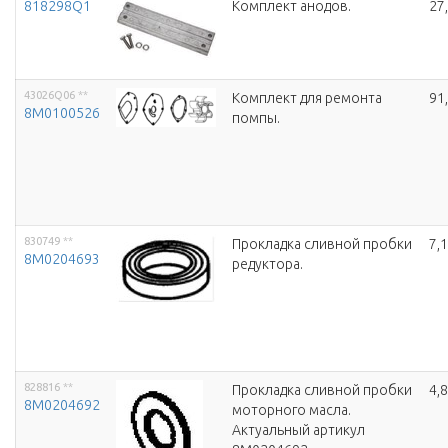
818298Q1
Комплект анодов.
27
43026Q06
**
Комплект для ремонта
91
8M0100526
помпы.
830749
**
Прокладка сливной пробки
7,
8M0204693
редуктора.
828816
**
Прокладка сливной пробки
4,
8M0204692
моторного масла.
Актуальный артикул