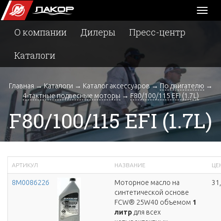
Toggl
naviga
О компании
Дилеры
Пресс-центр
Каталоги
Главная
→
Каталоги
→
Каталог аксессуаров
→
По двигателю
→
4-тактные подвесные моторы
→
F80/100/115 EFI (1.7L)
F80/100/115 EFI (1.7L)
АРТИКУЛ
НАЗВАНИЕ
ЦЕН
8M0086226
Моторное масло на
31
синтетической основе
FCW® 25W40 объемом
1
литр
для всех