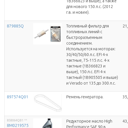
1B366823 и выше), а также
для нового 150 л.с. (2012
г.в. и новее).
879885Q
Топливный фильтр для
21
топливных линий с
быстроразъемным
соединением.
Используется на моторах:
30/40/50/60 л.с. EFI 4-х
тактные, 75‑115 л.с. 4-х
тактные (1B366823 и
выше), 150 л.с. EFI 4-х
тактный (1B905505 и выше)
и Verado от 135 до 300 л.с.
897574Q01
Ремень генератора.
35
858064QB1
**
Редукторное масло High
43
8M0219575
Performance SAE 90 в