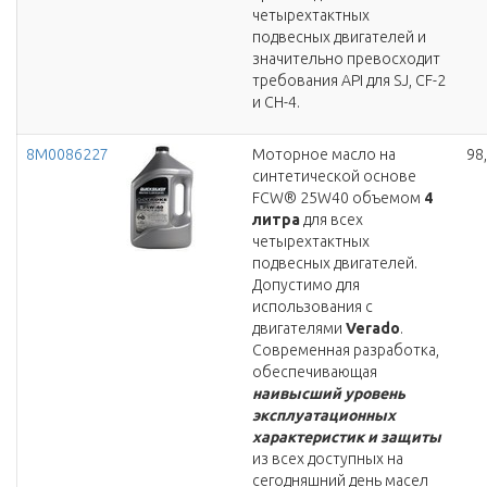
четырехтактных
подвесных двигателей и
значительно превосходит
требования API для SJ, CF-2
и CH-4.
8M0086227
Моторное масло на
98
синтетической основе
FCW® 25W40 объемом
4
литра
для всех
четырехтактных
подвесных двигателей.
Допустимо для
использования с
двигателями
Verado
.
Современная разработка,
обеспечивающая
наивысший уровень
эксплуатационных
характеристик и защиты
из всех доступных на
сегодняшний день масел