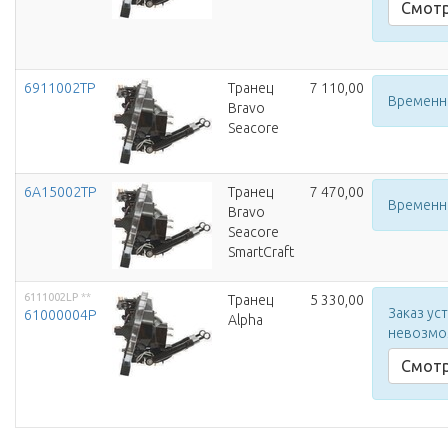
Смотр
6911002TP
Транец
7 110,00
Временн
Bravo
Seacore
6A15002TP
Транец
7 470,00
Временн
Bravo
Seacore
SmartCraft
6111002LP
**
Транец
5 330,00
Заказ ус
61000004P
Alpha
невозм
Смотр