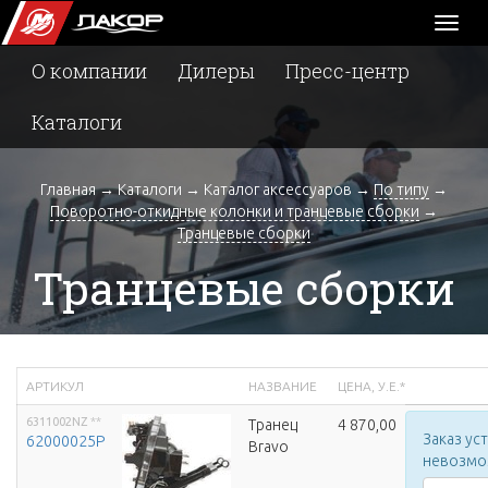
Toggl
naviga
О компании
Дилеры
Пресс-центр
Каталоги
Главная
→
Каталоги
→
Каталог аксессуаров
→
По типу
→
Поворотно-откидные колонки и транцевые сборки
→
Транцевые сборки
Транцевые сборки
АРТИКУЛ
НАЗВАНИЕ
ЦЕНА, У.Е.*
6311002NZ
**
Транец
4 870,00
Заказ ус
62000025P
Bravo
невозм