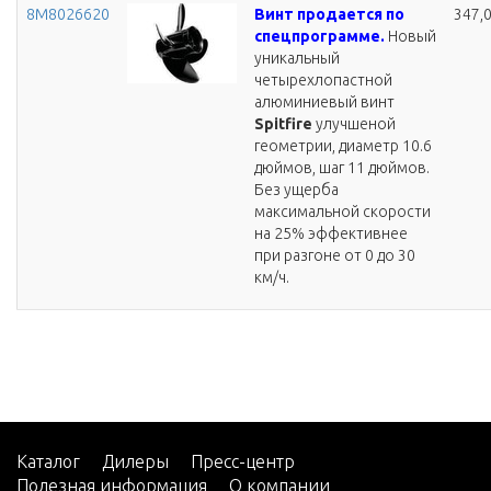
8M8026620
Винт продается по
347,
спецпрограмме.
Новый
уникальный
четырехлопастной
алюминиевый винт
Spitfire
улучшеной
геометрии, диаметр 10.6
дюймов, шаг 11 дюймов.
Без ущерба
максимальной скорости
на 25% эффективнее
при разгоне от 0 до 30
км/ч.
Каталог
Дилеры
Пресс-центр
Полезная информация
О компании