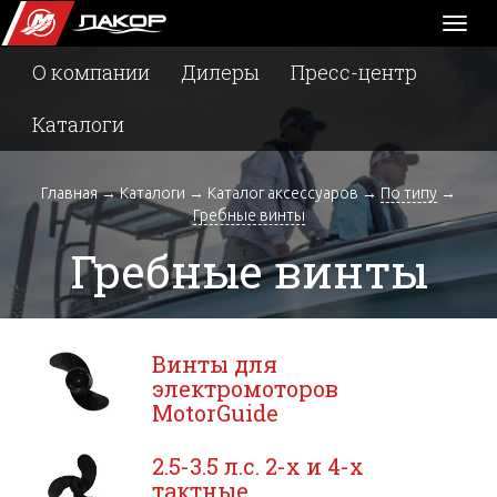
Toggl
naviga
О компании
Дилеры
Пресс-центр
Каталоги
Главная
→
Каталоги
→
Каталог аксессуаров
→
По типу
→
Гребные винты
Гребные винты
Винты для
электромоторов
MotorGuide
2.5-3.5 л.с. 2-х и 4-х
тактные