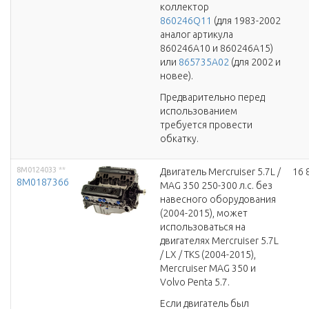
коллектор
860246Q11
(для 1983-2002
аналог артикула
860246A10 и 860246A15)
или
865735A02
(для 2002 и
новее).
Предварительно перед
использованием
требуется провести
обкатку.
8M0124033
**
Двигатель Mercruiser 5.7L /
16 
8M0187366
MAG 350 250-300 л.с. без
навесного оборудования
(2004-2015), может
использоваться на
двигателях Mercruiser 5.7L
/ LX / TKS (2004-2015),
Mercruiser MAG 350 и
Volvo Penta 5.7.
Если двигатель был