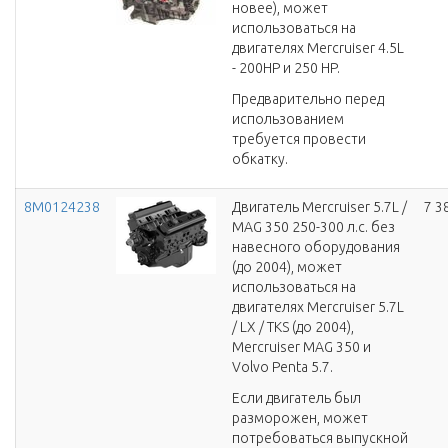
новее), может
использоваться на
двигателях Mercruiser 4.5L
- 200HP и 250 HP.
Предварительно перед
использованием
требуется провести
обкатку.
8M0124238
Двигатель Mercruiser 5.7L /
7 3
MAG 350 250-300 л.с. без
навесного оборудования
(до 2004), может
использоваться на
двигателях Mercruiser 5.7L
/ LX / TKS (до 2004),
Mercruiser MAG 350 и
Volvo Penta 5.7.
Если двигатель был
разморожен, может
потребоваться выпускной