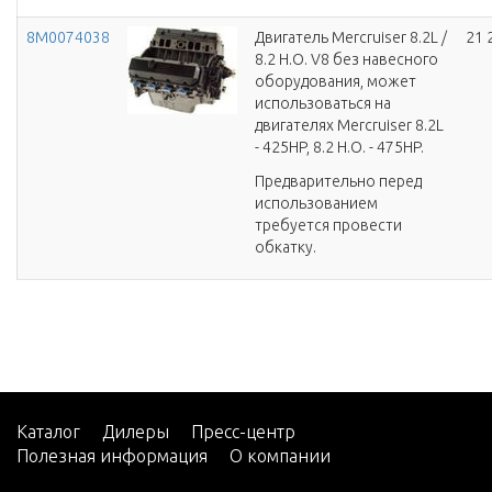
8M0074038
Двигатель Mercruiser 8.2L /
21 
8.2 H.O. V8 без навесного
оборудования, может
использоваться на
двигателях Mercruiser 8.2L
- 425HP, 8.2 H.O. - 475HP.
Предварительно перед
использованием
требуется провести
обкатку.
Каталог
Дилеры
Пресс-центр
Полезная информация
О компании