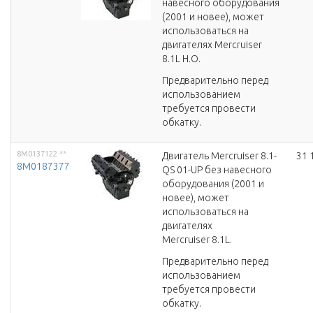
навесного оборудования
(2001 и новее), может
использоваться на
двигателях Mercruiser
8.1L H.O.
Предварительно перед
использованием
требуется провести
обкатку.
8M0137122
**
Двигатель Mercruiser 8.1-
31 
8M0187377
QS 01-UP без навесного
оборудования (2001 и
новее), может
использоваться на
двигателях
Mercruiser 8.1L.
Предварительно перед
использованием
требуется провести
обкатку.