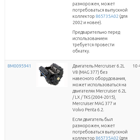
разморожен, может
потребоваться выпускной
коллектор
865735A02
(для
2002 и новее).
Предварительно перед
использованием
требуется провести
обкатку.
8M0095941
Двигатель Mercruiser 6.2L
10 
V8 (MAG 377) без
навесного оборудования,
может использоваться на
двигателях Mercruiser 6.2L
/ LX / TKS (2004-2015),
Mercruiser MAG 377 и
Volvo Penta 6.2.
Если двигатель был
разморожен, может
потребоваться выпускной
коллектор
865735A02
(для