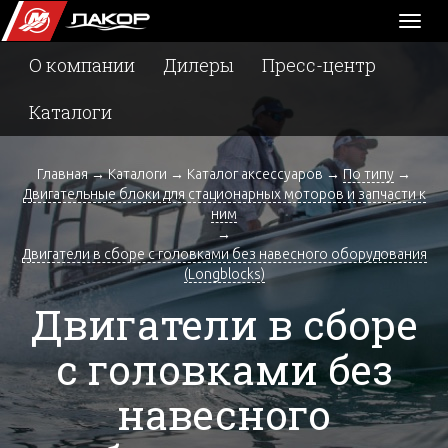
Toggl
naviga
О компании
Дилеры
Пресс-центр
Каталоги
Главная
→
Каталоги
→
Каталог аксессуаров
→
По типу
→
Двигательные блоки для стационарных моторов и запчасти к
ним
→
Двигатели в сборе с головками без навесного оборудования
(Longblocks)
Двигатели в сборе
с головками без
навесного