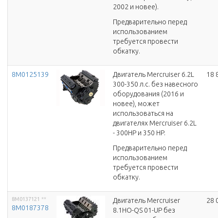
2002 и новее).
Предварительно перед
использованием
требуется провести
обкатку.
8M0125139
Двигатель Mercruiser 6.2L
18 
300-350 л.с. без навесного
оборудования (2016 и
новее), может
использоваться на
двигателях Mercruiser 6.2L
- 300HP и 350 HP.
Предварительно перед
использованием
требуется провести
обкатку.
8M0137121
**
Двигатель Mercruiser
28 
8M0187378
8.1HO-QS 01-UP без