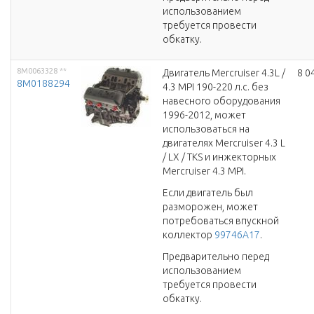
использованием
требуется провести
обкатку.
8M0063328
**
Двигатель Mercruiser 4.3L /
8 0
8M0188294
4.3 MPI 190-220 л.с. без
навесного оборудования
1996-2012, может
использоваться на
двигателях Mercruiser 4.3 L
/ LX / TKS и инжекторных
Mercruiser 4.3 MPI.
Если двигатель был
разморожен, может
потребоваться впускной
коллектор
99746A17
.
Предварительно перед
использованием
требуется провести
обкатку.