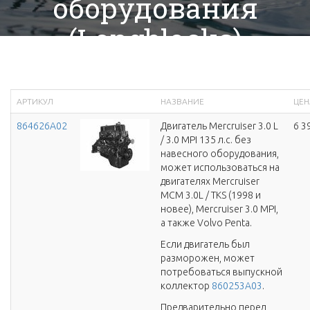
оборудования
(Longblocks)
АРТИКУЛ
НАЗВАНИЕ
ЦЕНА
864626A02
Двигатель Mercruiser 3.0 L
6 3
/ 3.0 MPI 135 л.с. без
навесного оборудования,
может использоваться на
двигателях Mercruiser
MCM 3.0L / TKS (1998 и
новее), Mercruiser 3.0 MPI,
а также Volvo Penta.
Если двигатель был
разморожен, может
потребоваться выпускной
коллектор
860253A03
.
Предварительно перед