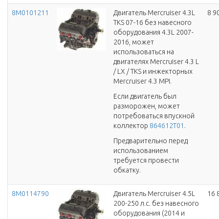
8M0101211
Двигатель Mercruiser 4.3L
8 9
TKS 07-16 без навесного
оборудования 4.3L 2007-
2016, может
использоваться на
двигателях Mercruiser 4.3 L
/ LX / TKS и инжекторных
Mercruiser 4.3 MPI.
Если двигатель был
разморожен, может
потребоваться впускной
коллектор
864612T01
.
Предварительно перед
использованием
требуется провести
обкатку.
8M0114790
Двигатель Mercruiser 4.5L
16 
200-250 л.с. без навесного
оборудования (2014 и