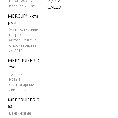
W/ 3.2
производства
позднее 2010г.
GALLO
N REM
MERCURY - ста
OTE T
рые
ANK
2-х и 4-х тактные
5 H.P.
подвесные
моторы снятые
(1998)
с производства
W/3.2
до 2010 г.
GALLO
N REM
MERCRUISER D
OTE T
iesel
ANK
Дизельные
новые
7.5 H.
стационарные
P. (198
двигатели
8)
MERCRUISER G
7.5
as
H.P.
Бензиновые
(1989)