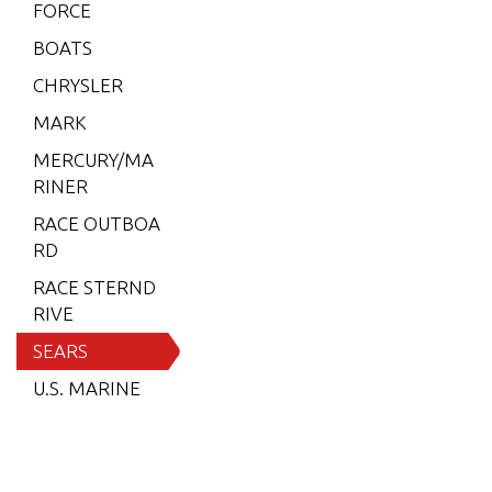
FORCE
9.9 H.
P. (199
BOATS
1)
CHRYSLER
9.9 H.
MARK
P. (199
2-199
MERCURY/MA
3)
RINER
9.9 H.
RACE OUTBOA
P. (199
RD
3 1/2-1
RACE STERND
994)
RIVE
9.9 H.
SEARS
P. (199
U.S. MARINE
5)
9.9 H.
P. (199
6-1997