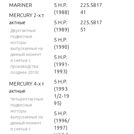
MARINER
5 H.P.
225.5817
(1988)
41
MERCURY 2-х т
актные
5 H.P.
225.5817
(1989)
51
Двухтактные
подвесные
5 H.P.
моторы
(1990)
выпускаемые на
данный момент
5 H.P.
и снятые с
(1991-
производства
1993)
позднее 2010г.
5 H.P.
MERCURY 4-х т
(1993
актные
1/2-19
Четырехтактные
95)
подвесные
моторы
5 H.P.
выпускаемые на
(1996/
данный момент
1997)
и снятые с