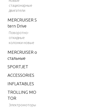
новые
стационарные
9.9 H.
двигатели
P. (199
1)
MERCRUISER S
tern Drive
9.9 H.
Поворотно-
P. (198
откидные
6-198
колонки новые
7)
MERCRUISER о
9.9 H.
стальные
P. (198
8)
SPORTJET
9.9 H.
ACCESSORIES
P. (198
INFLATABLES
9)
TROLLING MO
9.9 H.
TOR
P. (199
Электромоторы
0)