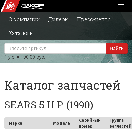
Toggl
naviga
О компании
Дилеры
Пресс-центр
Каталоги
Найти
1 у.е. = 100,00 руб.
Каталог запчастей
SEARS 5 H.P. (1990)
Серийный
Группа
Марка
Модель
номер
запчастей