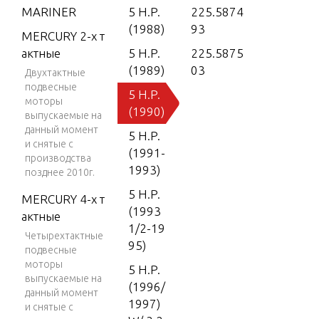
MARINER
5 H.P.
225.5874
(1988)
93
MERCURY 2-х т
актные
5 H.P.
225.5875
(1989)
03
Двухтактные
подвесные
5 H.P.
моторы
(1990)
выпускаемые на
данный момент
5 H.P.
и снятые с
(1991-
производства
1993)
позднее 2010г.
5 H.P.
MERCURY 4-х т
(1993
актные
1/2-19
Четырехтактные
95)
подвесные
моторы
5 H.P.
выпускаемые на
(1996/
данный момент
1997)
и снятые с