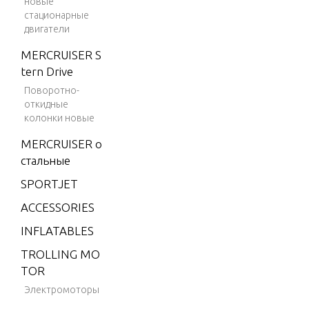
новые
стационарные
9.9 H.
двигатели
P. (199
1)
MERCRUISER S
tern Drive
9.9 H.
Поворотно-
P. (198
откидные
6-198
колонки новые
7)
MERCRUISER о
9.9 H.
стальные
P. (198
8)
SPORTJET
9.9 H.
ACCESSORIES
P. (198
INFLATABLES
9)
TROLLING MO
9.9 H.
TOR
P. (199
Электромоторы
0)