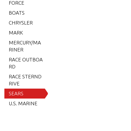
FORCE
9.9 H.
P. (199
BOATS
1)
CHRYSLER
9.9 H.
MARK
P. (199
2-199
MERCURY/MA
3)
RINER
9.9 H.
RACE OUTBOA
P. (199
RD
3 1/2-1
RACE STERND
994)
RIVE
9.9 H.
SEARS
P. (199
U.S. MARINE
5)
9.9 H.
P. (199
6-1997