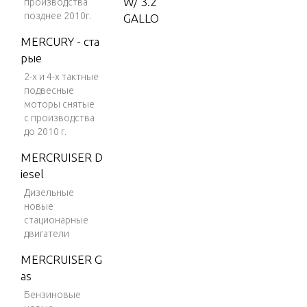
W/ 3.2
производства
позднее 2010г.
GALLO
N REM
MERCURY - ста
OTE T
рые
ANK
2-х и 4-х тактные
5 H.P.
подвесные
моторы снятые
(1998)
с производства
W/3.2
до 2010 г.
GALLO
N REM
MERCRUISER D
OTE T
iesel
ANK
Дизельные
новые
7.5 H.
стационарные
P. (198
двигатели
8)
MERCRUISER G
7.5 H.
as
P. (198
Бензиновые
9)