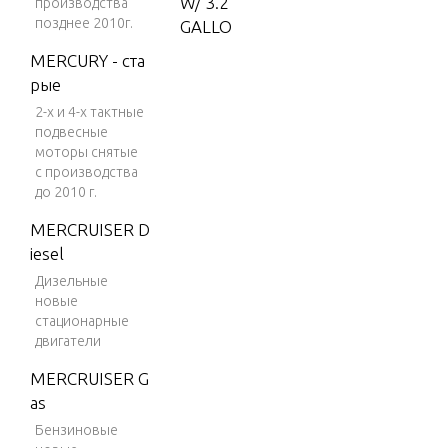
W/ 3.2
производства
позднее 2010г.
GALLO
N REM
MERCURY - ста
OTE T
рые
ANK
2-х и 4-х тактные
5 H.P.
подвесные
моторы снятые
(1998)
с производства
W/3.2
до 2010 г.
GALLO
N REM
MERCRUISER D
OTE T
iesel
ANK
Дизельные
новые
7.5 H.
стационарные
P. (198
двигатели
8)
MERCRUISER G
7.5 H.
as
P. (198
Бензиновые
9)