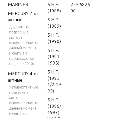
MARINER
5 H.P.
225.5825
(1988)
00
MERCURY 2-х т
актные
5 H.P.
(1989)
Двухтактные
подвесные
5 H.P.
моторы
(1990)
выпускаемые на
данный момент
5 H.P.
и снятые с
(1991-
производства
1993)
позднее 2010г.
5 H.P.
MERCURY 4-х т
(1993
актные
1/2-19
Четырехтактные
95)
подвесные
моторы
5 H.P.
выпускаемые на
(1996/
данный момент
1997)
и снятые с