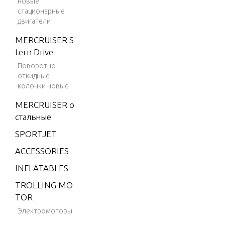
новые
стационарные
9.9 H.
двигатели
P. (199
1)
MERCRUISER S
tern Drive
9.9 H.
Поворотно-
P. (198
откидные
6-198
колонки новые
7)
MERCRUISER о
9.9 H.
стальные
P. (198
8)
SPORTJET
9.9 H.
ACCESSORIES
P. (198
INFLATABLES
9)
TROLLING MO
9.9 H.
TOR
P. (199
Электромоторы
0)