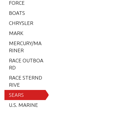
FORCE
9.9 H.
P. (199
BOATS
1)
CHRYSLER
9.9 H.
MARK
P. (199
2-199
MERCURY/MA
3)
RINER
9.9 H.
RACE OUTBOA
P. (199
RD
3 1/2-1
RACE STERND
994)
RIVE
9.9 H.
SEARS
P. (199
U.S. MARINE
5)
9.9 H.
P. (199
6-1997