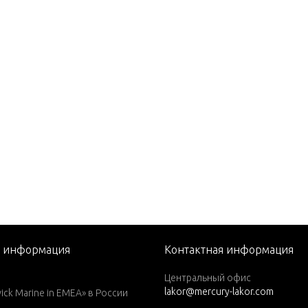
P. (1989)
P. (1990)
P. (1991)
P. (1991-1993)
P. (1992-1993)
P. (1992-93)
P. (1993 1/2-1994)
P. (1995)
P. (1998) W/6.6 GALLON RE
 TANK
P. (1996)
я информация
Контактная информация
P. (1997)
Центральный офис
P. (1997) W/ 6.6 GALLON R
lakor@mercury-lakor.com
k Marine in EMEA» в России
E TANK