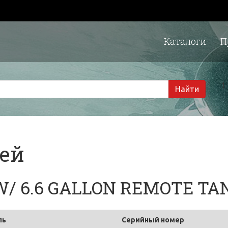
Каталоги
П
1 
Найти
тей
) W/ 6.6 GALLON REMOTE TA
ль
Серийный номер