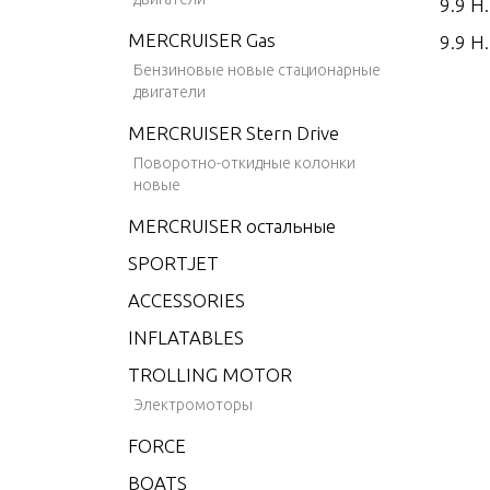
9.9 H.
MERCRUISER Gas
9.9 H.
Бензиновые новые стационарные
9.9 H.
двигатели
9.9 H.
MERCRUISER Stern Drive
9.9 H
Поворотно-откидные колонки
новые
9.9 H
MERCRUISER остальные
9.9 H.
SPORTJET
9.9 H
ACCESSORIES
9.9 H
EMOT
INFLATABLES
15 H.
TROLLING MOTOR
15 H.
Электромоторы
15 H.
FORCE
15 H.
BOATS