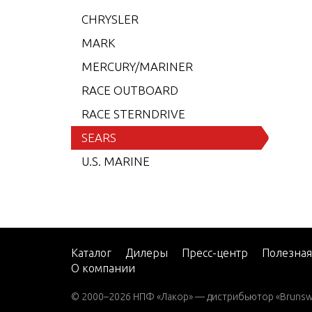
15 H.
CHRYSLER
15 H.
MARK
15 H.
MERCURY/MARINER
15 H.
RACE OUTBOARD
15 H.
RACE STERNDRIVE
15 H.
SEARS
15 H.
U.S. MARINE
15 H.
15 H.
MOTE
25 H.
Каталог
Дилеры
Пресс-центр
Полезна
О компании
25 H.
25 H.
© 2000–2026 НПФ «Лакор» — дистрибьютор «Brunswic
EMOT