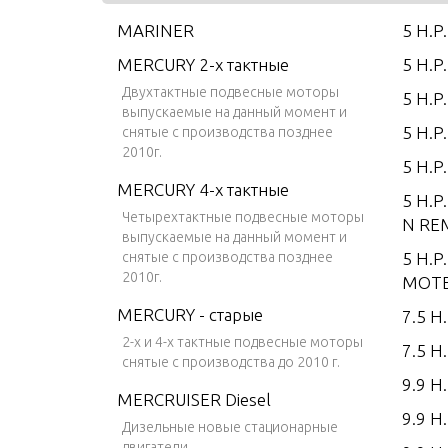
MARINER
5 H.P
MERCURY 2-х тактные
5 H.P
Двухтактные подвесные моторы
5 H.P
выпускаемые на данный момент и
5 H.P
снятые с производства позднее
2010г.
5 H.P
MERCURY 4-х тактные
5 H.P
Четырехтактные подвесные моторы
N RE
выпускаемые на данный момент и
снятые с производства позднее
5 H.P
2010г.
MOTE
MERCURY - старые
7.5 H.
2-х и 4-х тактные подвесные моторы
7.5 H.
снятые с производства до 2010 г.
9.9 H.
MERCRUISER Diesel
9.9 H
Дизельные новые стационарные
двигатели