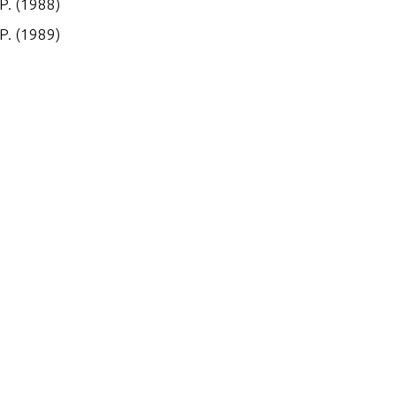
P. (1988)
P. (1989)
P. (1990)
P. (1991)
.P. (1992-1993)
.P. (1993 1/2-1994)
P. (1995)
.P. (1996-1997 1/2)
.P. (1998) W/6.6 GALLON R
E TANK
 P. (1996-1997)
P. (1986-1987)
P. (1987)
P. (1988)