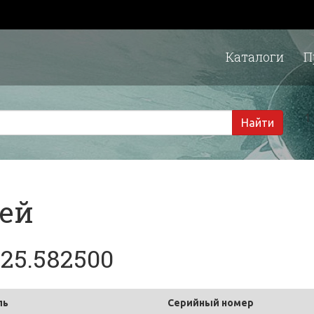
Каталоги
П
1 
Найти
тей
225.582500
ль
Серийный номер