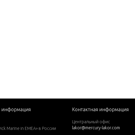
P. (1989)
P. (1990)
P. (1991)
P. (1991-1993)
P. (1992-1993)
P. (1992-93)
P. (1993 1/2-1994)
P. (1995)
P. (1998) W/6.6 GALLON RE
 TANK
P. (1996)
я информация
Контактная информация
P. (1997)
Центральный офис
P. (1997) W/ 6.6 GALLON R
lakor@mercury-lakor.com
k Marine in EMEA» в России
E TANK