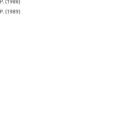
P. (1988)
P. (1989)
P. (1990)
P. (1991)
.P. (1992-1993)
.P. (1993 1/2-1994)
P. (1995)
.P. (1996-1997 1/2)
.P. (1998) W/6.6 GALLON R
E TANK
 P. (1996-1997)
P. (1986-1987)
P. (1987)
P. (1988)