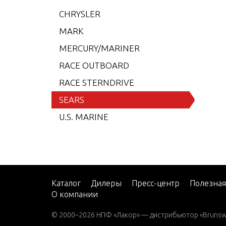
15 H.
CHRYSLER
15 H.
MARK
15 H.
MERCURY/MARINER
15 H.
RACE OUTBOARD
15 H.
RACE STERNDRIVE
15 H.
SEARS
15 H.
U.S. MARINE
15 H.
15 H.
MOTE
25 H.
Каталог
Дилеры
Пресс-центр
Полезна
О компании
25 H.
25 H.
© 2000–2026 НПФ «Лакор» — дистрибьютор «Brunswic
EMOT