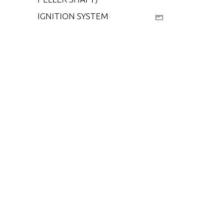
IGNITION SYSTEM
MISCELLANEOUS PA
RTS
REED PLATE
SHIFT LINKAGE
STARTER
SWIVEL BRACKET AN
D DRIVESHAFT HOUS
ING
TILLER HANDLE AND
THROTTLE LINKAGE