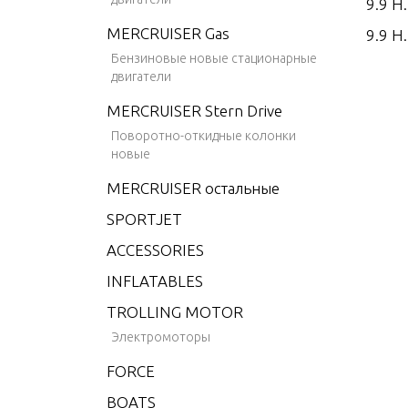
9.9 H.
MERCRUISER Gas
9.9 H.
Бензиновые новые стационарные
9.9 H.
двигатели
9.9 H.
MERCRUISER Stern Drive
9.9 H
Поворотно-откидные колонки
новые
9.9 H
MERCRUISER остальные
9.9 H.
SPORTJET
9.9 H
ACCESSORIES
9.9 H
EMOT
INFLATABLES
15 H.
TROLLING MOTOR
15 H.
Электромоторы
15 H.
FORCE
15 H.
BOATS