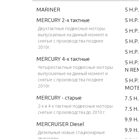
MARINER
5 H.P
MERCURY 2-х тактные
5 H.P
Двухтактные подвесные моторы
5 H.P
выпускаемые на данный момент и
5 H.P
снятые с производства позднее
2010г.
5 H.P
MERCURY 4-х тактные
5 H.P
Четырехтактные подвесные моторы
N RE
выпускаемые на данный момент и
снятые с производства позднее
5 H.P
2010г.
MOTE
MERCURY - старые
7.5 H.
2-х и 4-х тактные подвесные моторы
7.5 H.
снятые с производства до 2010 г.
9.9 H.
MERCRUISER Diesel
9.9 H
Дизельные новые стационарные
двигатели