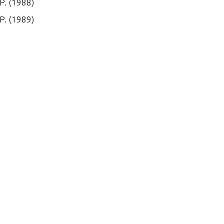
P. (1988)
P. (1989)
P. (1990)
P. (1991)
.P. (1992-1993)
.P. (1993 1/2-1994)
P. (1995)
.P. (1996-1997 1/2)
.P. (1998) W/6.6 GALLON R
E TANK
 P. (1996-1997)
P. (1986-1987)
P. (1987)
P. (1988)