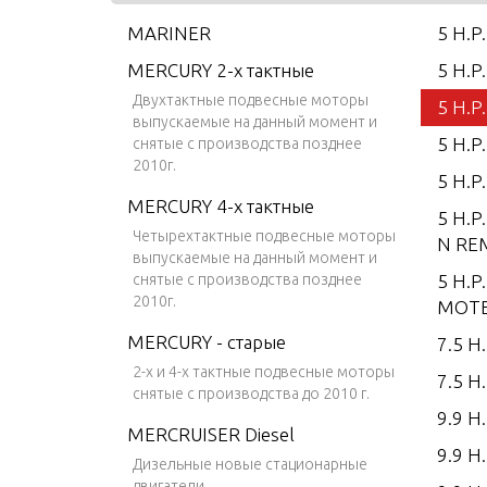
MARINER
5 H.P
MERCURY 2-х тактные
5 H.P
Двухтактные подвесные моторы
5 H.P
выпускаемые на данный момент и
5 H.P
снятые с производства позднее
2010г.
5 H.P
MERCURY 4-х тактные
5 H.P
Четырехтактные подвесные моторы
N RE
выпускаемые на данный момент и
снятые с производства позднее
5 H.P
2010г.
MOTE
MERCURY - старые
7.5 H.
2-х и 4-х тактные подвесные моторы
7.5 H.
снятые с производства до 2010 г.
9.9 H.
MERCRUISER Diesel
9.9 H
Дизельные новые стационарные
двигатели