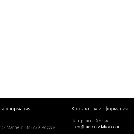
P. (1989)
P. (1990)
P. (1991)
P. (1991-1993)
P. (1992-1993)
P. (1992-93)
P. (1993 1/2-1994)
P. (1995)
P. (1998) W/6.6 GALLON RE
 TANK
P. (1996)
я информация
Контактная информация
P. (1997)
Центральный офис
P. (1997) W/ 6.6 GALLON R
lakor@mercury-lakor.com
k Marine in EMEA» в России
E TANK