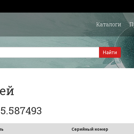
Каталоги
П
1 
Найти
тей
25.587493
ль
Серийный номер