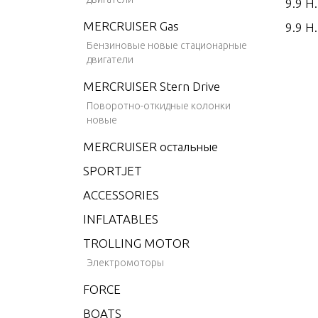
9.9 H.
MERCRUISER Gas
9.9 H.
Бензиновые новые стационарные
9.9 H.
двигатели
9.9 H.
MERCRUISER Stern Drive
9.9 H
Поворотно-откидные колонки
новые
9.9 H
MERCRUISER остальные
9.9 H.
SPORTJET
9.9 H
ACCESSORIES
9.9 H
EMOT
INFLATABLES
15 H.
TROLLING MOTOR
15 H.
Электромоторы
15 H.
FORCE
15 H.
BOATS