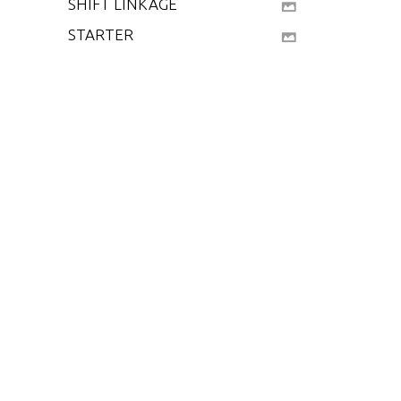
SHIFT LINKAGE
STARTER
STEERING HANDLE A
ND TWIST GRIP THR
OTTLE
SWIVEL BRACKET AN
D STERN BRACKETS