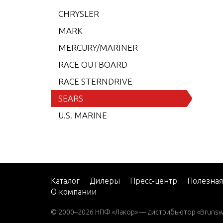
15 H.
CHRYSLER
15 H.
MARK
15 H.
MERCURY/MARINER
15 H.
RACE OUTBOARD
15 H.
RACE STERNDRIVE
15 H.
SEARS
15 H.
U.S. MARINE
15 H.
15 H.
MOTE
25 H.
Каталог
Дилеры
Пресс-центр
Полезна
О компании
25 H.
25 H.
© 2000–2026 НПФ «Лакор» — дистрибьютор «Brunswic
EMOT