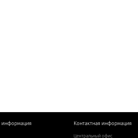
EFI PRO MAX/SUPER MAG
 DFI (2.5L)
EFI PRO MAX/SUPER MAG
SPORT XS
port XS
S
 EFI PROMAX
port XS
 (3.0L DFI)
3.0L EFI) ProMax
3.0L EFI) SuperMagnum
(3.0L EFI) PRO MAX
я информация
Контактная информация
 (3.2L DFI)
Центральный офис