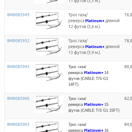
11 футов (3,3 м.).
8M0085949
Трос газа/
76,
реверса
длиной
Platinum+
12 футов (3,6 м.).
8M0085952
Трос газа/
78,
реверса
длиной
Platinum+
13 футов (3,9 м.).
8M0085945
80,
Трос газа/
реверса
Platinum+
14
футов (CABLE T/S G1
14FT)
8M0085960
82,
Трос газа/
реверса
Platinum+
15
футов (CABLE T/S G1 15FT)
8M0085963
84,
Трос газа/
реверса
Platinum+
16