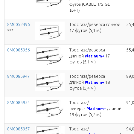
футов (CABLE T/S G1
16FT)
8M0052496
Трос газа/реверса длиной
55,
***
17 футов (5,1 м.).
8M0085956
Трос газа/реверса
55,
длиной
17
Platinum+
футов (5,1 м.).
8M0085947
Трос газа/реверса
89,
длиной
18
Platinum+
футов (5,4 м.).
8M0085954
Трос газа/
91,
реверса
длиной
Platinum+
19 футов (5,7 м.).
8M0085957
Трос газа/
94,