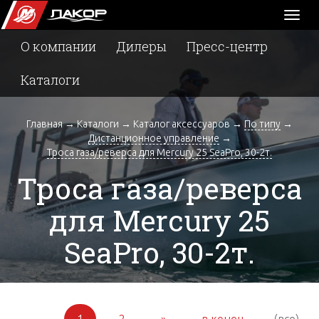
Toggl
naviga
О компании
Дилеры
Пресс-центр
Каталоги
Главная
→
Каталоги
→
Каталог аксессуаров
→
По типу
→
Дистанционное управление
→
Троса газа/реверса для Mercury 25 SeaPro, 30-2т.
Троса газа/реверса
для Mercury 25
SeaPro, 30-2т.