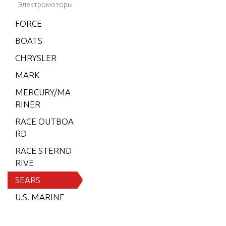
Электромоторы
0)
FORCE
9.9 H.
P. (199
BOATS
1)
CHRYSLER
9.9 H.
MARK
P. (199
2-199
MERCURY/MA
3)
RINER
9.9 H.
RACE OUTBOA
P. (199
RD
3 1/2-1
RACE STERND
994)
RIVE
9.9 H.
SEARS
P. (199
U.S. MARINE
5)
9.9 H.