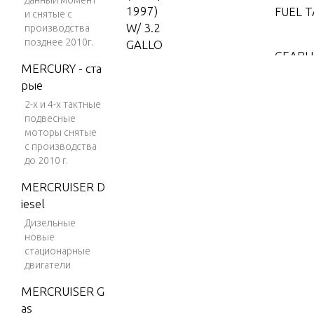
данный момент
1997)
FUEL 
и снятые с
W/ 3.2
производства
позднее 2010г.
GALLO
GEARH
N REM
MERCURY - ста
OTE T
рые
ANK
IGNIT
2-х и 4-х тактные
5 H.P.
подвесные
моторы снятые
(1998)
MOTOR
с производства
W/3.2
IVEL 
до 2010 г.
GALLO
N REM
MERCRUISER D
OTE T
iesel
SHIFT
ANK
Дизельные
новые
7.5
START
стационарные
H.P.
двигатели
(1988)
MERCRUISER G
STERN
7.5 H.
as