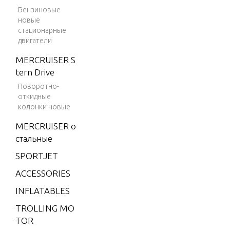
P. (198
Бензиновые
9)
TILLE
новые
THROT
стационарные
9.9 H.
двигатели
P. (199
1)
MERCRUISER S
tern Drive
9.9 H.
Поворотно-
P. (198
откидные
6-198
колонки новые
7)
MERCRUISER о
9.9 H.
стальные
P. (198
8)
SPORTJET
9.9 H.
ACCESSORIES
P. (198
INFLATABLES
9)
TROLLING MO
9.9 H.
TOR
P. (199