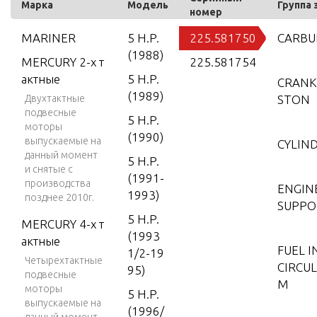
Марка
Модель
Группа 
номер
MARINER
5 H.P.
225.581750
CARBU
(1988)
MERCURY 2-х т
225.581754
актные
5 H.P.
CRANK
(1989)
Двухтактные
STON
подвесные
5 H.P.
моторы
(1990)
выпускаемые на
CYLIN
данный момент
5 H.P.
и снятые с
(1991-
производства
ENGIN
1993)
позднее 2010г.
SUPPO
5 H.P.
MERCURY 4-х т
(1993
актные
FUEL I
1/2-19
Четырехтактные
CIRCU
95)
подвесные
M
моторы
5 H.P.
выпускаемые на
(1996/