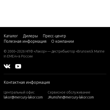
P. (199
6-1997
1/2)
9.9 H.
P. (199
8) W/6.
Каталог
Дилеры
Пресс-центр
6 GALL
Полезная информация
О компании
ON RE
MOTE
© 2000–2026 НПФ «Лакор» — дистрибьютор «Brunswick Marine
TANK
in EMEA» в России
15 H.
P. (199
6-199
7)
Контактная информация
15 H.P.
Центральный офис
Сервисное обслуживание
(1986-
lakor@mercury-lakor.com
JRumshin@mercury-lakor.com
1987)