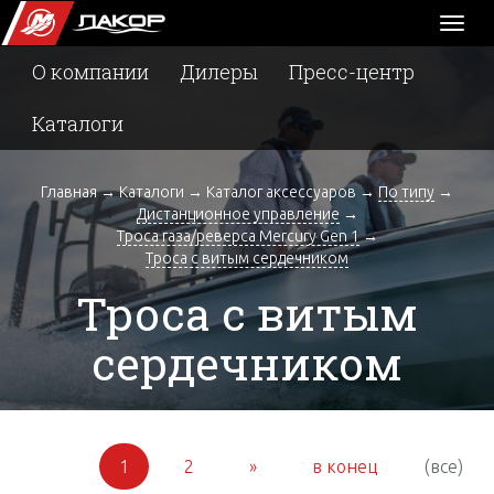
Toggl
naviga
О компании
Дилеры
Пресс-центр
Каталоги
Главная
→
Каталоги
→
Каталог аксессуаров
→
По типу
→
Дистанционное управление
→
Троса газа/реверса Mercury Gen 1
→
Троса с витым сердечником
Троса с витым
сердечником
1
2
»
в конец
(все)