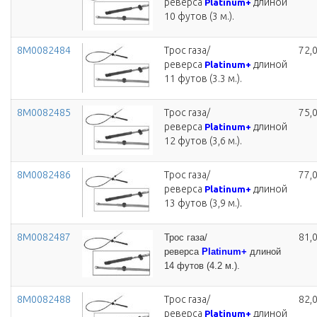
реверса
длиной
Platinum+
10 футов (3 м.).
8M0082484
Трос газа/
72,
реверса
длиной
Platinum+
11 футов (3.3 м.).
8M0082485
Трос газа/
75,
реверса
длиной
Platinum+
12 футов (3,6 м.).
8M0082486
Трос газа/
77,
реверса
длиной
Platinum+
13 футов (3,9 м.).
8M0082487
81,
Трос газа/
реверса
Platinum+
длиной
14 футов (4.2 м.).
8M0082488
Трос газа/
82,
реверса
длиной
Platinum+