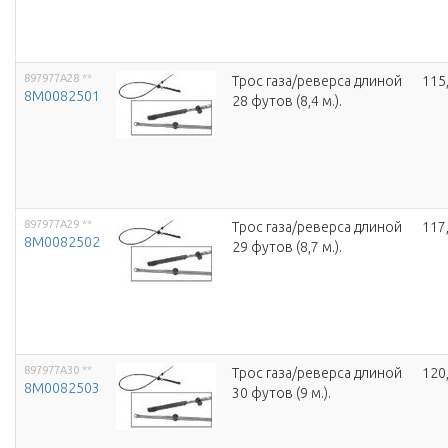
897977A28
**
Трос газа/реверса длиной
115
8M0082501
28 футов (8,4 м.).
897977A29
**
Трос газа/реверса длиной
117
8M0082502
29 футов (8,7 м.).
897977A30
**
Трос газа/реверса длиной
120
8M0082503
30 футов (9 м.).