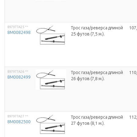
897977A25
**
Трос газа/реверса длиной
107
8M0082498
25 футов (7,5 м.).
897977A26
**
Трос газа/реверса длиной
110
8M0082499
26 футов (7,8 м.).
897977A27
**
Трос газа/реверса длиной
112
8M0082500
27 футов (8,1 м.).