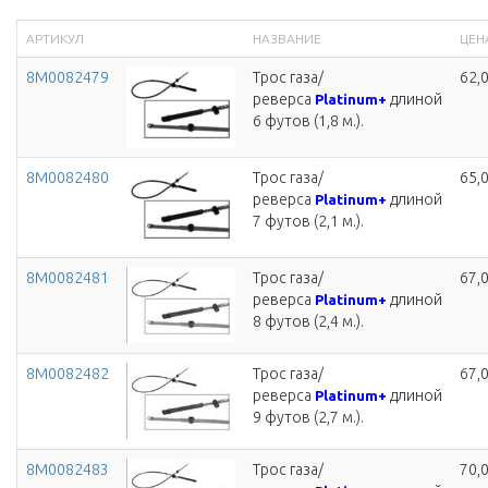
АРТИКУЛ
НАЗВАНИЕ
ЦЕНА
8M0082479
Трос газа/
62,
реверса
длиной
Platinum+
6 футов (1,8 м.).
8M0082480
Трос газа/
65,
реверса
длиной
Platinum+
7 футов (2,1 м.).
8M0082481
Трос газа/
67,
реверса
длиной
Platinum+
8 футов (2,4 м.).
8M0082482
Трос газа/
67,
реверса
длиной
Platinum+
9 футов (2,7 м.).
8M0082483
Трос газа/
70,