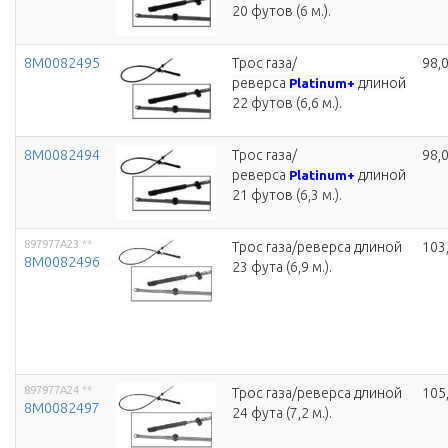
20 футов (6 м.).
8M0082495
Трос газа/
98,
реверса
длиной
Platinum+
22 футов (6,6 м.).
8M0082494
Трос газа/
98,
реверса
длиной
Platinum+
21 футов (6,3 м.).
897977A23
**
Трос газа/реверса длиной
103
8M0082496
23 фута (6,9 м.).
897977A24
**
Трос газа/реверса длиной
105
8M0082497
24 фута (7,2 м.).