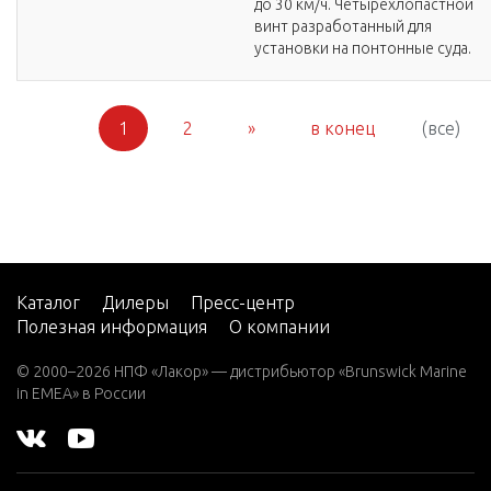
до 30 км/ч. Четырехлопастной
винт разработанный для
установки на понтонные суда.
1
2
»
в конец
(все)
Каталог
Дилеры
Пресс-центр
Полезная информация
О компании
© 2000–2026 НПФ «Лакор» — дистрибьютор «Brunswick Marine
in EMEA» в России