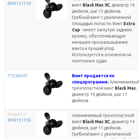
8M0151358
винт
Black Max XC
, диаметр 14
дюймов, шаг 13 дюймов.
Гребной винт с увеличенной
площадью лопасти. Винт
Extra
Cup
- имеет загнутую заднюю
кромку, обеспечивающую
меньшее проскальзывание
винта и лучший упор.
Используется в основном на
понтонных судах.
77338A45
Винт продается по
спецпрограмме.
Алюминиевы
трехлопастной винт
Black Max
,
диаметр 14 дюймов, шаг 11
дюймов.
77338CP1
**
Алюминиевый трехлопастной
8M0151356
винт
Black Max XC
, диаметр 14
дюймов, шаг 11 дюймов.
Гребной винт с увеличенной