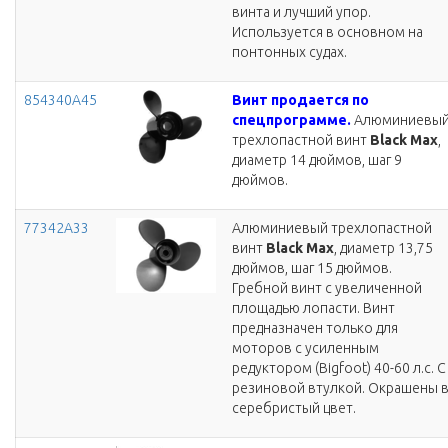
винта и лучший упор.
Используется в основном на
понтонных судах.
854340A45
Винт продается по
спецпрограмме.
Алюминиевы
трехлопастной винт
Black Max
,
диаметр 14 дюймов, шаг 9
дюймов.
77342A33
Алюминиевый трехлопастной
винт
Black Max
, диаметр 13,75
дюймов, шаг 15 дюймов.
Гребной винт с увеличенной
площадью лопасти. Винт
предназначен только для
моторов с усиленным
редуктором (Bigfoot) 40-60 л.с. С
резиновой втулкой. Окрашены 
серебристый цвет.