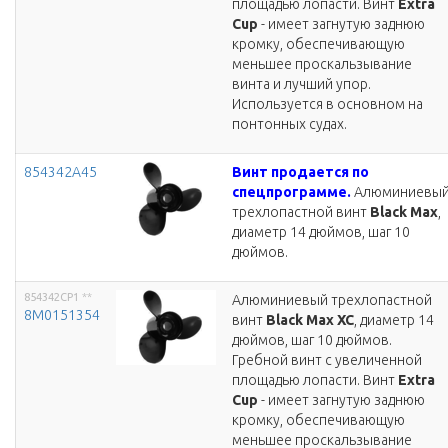
площадью лопасти. Винт
Extra
Cup
- имеет загнутую заднюю
кромку, обеспечивающую
меньшее проскальзывание
винта и лучший упор.
Используется в основном на
понтонных судах.
854342A45
Винт продается по
спецпрограмме.
Алюминиевы
трехлопастной винт
Black Max
,
диаметр 14 дюймов, шаг 10
дюймов.
854342CP1
**
Алюминиевый трехлопастной
8M0151354
винт
Black Max XC
, диаметр 14
дюймов, шаг 10 дюймов.
Гребной винт с увеличенной
площадью лопасти. Винт
Extra
Cup
- имеет загнутую заднюю
кромку, обеспечивающую
меньшее проскальзывание