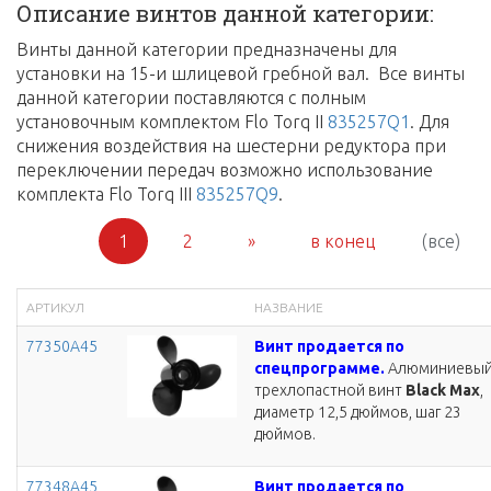
Описание винтов данной категории:
Винты данной категории предназначены для
установки на 15-и шлицевой гребной вал. Все винты
данной категории поставляются с полным
установочным комплектом Flo Torq II
835257Q1
. Для
снижения воздействия на шестерни редуктора при
переключении передач возможно использование
комплекта Flo Torq III
835257Q9
.
1
2
»
в конец
(все)
АРТИКУЛ
НАЗВАНИЕ
77350A45
Винт продается по
спецпрограмме.
Алюминиевы
трехлопастной винт
Black Max
,
диаметр 12,5 дюймов, шаг 23
дюймов.
77348A45
Винт продается по