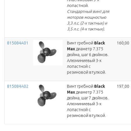
лопастной.
Стандартный винт для
моторов мощностью
3,3 л.с. (2-х тактных) и
3,5 л.с. (4-х тактных).
815084A01
Винт гребной
Black
160,00
Max
диаметр 7.375
дюйма, шаг 6 дюймов.
Алюминиевый 3-х
лопастной с
резиновой втулкой.
815084A02
Винт гребной
Black
197,00
Max
диаметр 7.375
дюйма, шаг 7 дюймов.
Алюминиевый 3-х
лопастной с
резиновой втулкой.