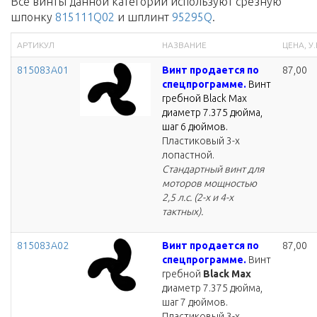
Все винты данной категории используют срезную
шпонку
815111Q02
и шплинт
95295Q
.
АРТИКУЛ
НАЗВАНИЕ
ЦЕНА, У.
815083A01
Винт продается по
87,00
спецпрограмме.
Винт
гребной Black Max
диаметр 7.375 дюйма,
шаг 6 дюймов.
Пластиковый 3-х
лопастной.
Стандартный винт для
моторов мощностью
2,5 л.с. (2-х и 4-х
тактных).
815083A02
Винт продается по
87,00
спецпрограмме.
Винт
гребной
Black Max
диаметр 7.375 дюйма,
шаг 7 дюймов.
Пластиковый 3-х