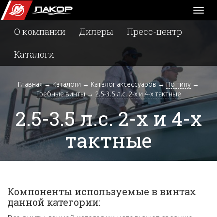
Toggl
naviga
О компании
Дилеры
Пресс-центр
Каталоги
Главная
→
Каталоги
→
Каталог аксессуаров
→
По типу
→
Гребные винты
→
2.5-3.5 л.с. 2-х и 4-х тактные
2.5-3.5 л.с. 2-х и 4-х
тактные
Компоненты используемые в винтах
данной категории: