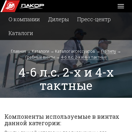
Toggl
naviga
О компании
Дилеры
Пресс-центр
Каталоги
Главная
→
Каталоги
→
Каталог аксессуаров
→
По типу
→
Гребные винты
→
4-6 л.с. 2-х и 4-х тактные
4-6 л.с. 2-х и 4-х
тактные
Компоненты используемые в винтах
данной категории: