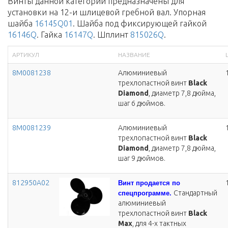
Винты данной категории предназначены для
установки на 12-и шлицевой гребной вал. Упорная
шайба
16145Q01
. Шайба под фиксирующей гайкой
16146Q
. Гайка
16147Q
. Шплинт
815026Q
.
АРТИКУЛ
НАЗВАНИЕ
8M0081238
Алюминиевый
трехлопастной винт
Black
Diamond
, диаметр 7,8 дюйма,
шаг 6 дюймов.
8M0081239
Алюминиевый
трехлопастной винт
Black
Diamond
, диаметр 7,8 дюйма,
шаг 9 дюймов.
812950A02
Винт продается по
Стандартный
спецпрограмме.
алюминиевый
трехлопастной винт
Black
Max
, для 4-х тактных