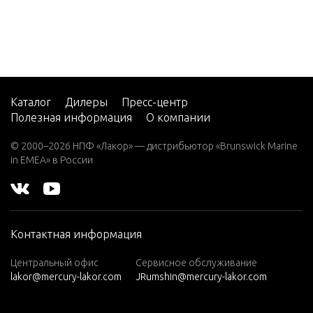
2 (4-ST
ROKE)
Carb
2 H.P.
(EXPO
Каталог
Дилеры
Пресс-центр
RT)
Полезная информация
О компании
2.2M
© 2000–2026 НПФ «Лакор» — дистрибьютор «Brunswick Marine
3
in EMEA» в России
3.0L EF
I SEAP
RO
Контактная информация
3.5
3.6
Центральный офис
Сервисное обслуживание
lakor@mercury-lakor.com
JRumshin@mercury-lakor.com
4 (1 CY
L. PRO