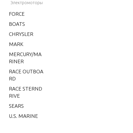
Электромоторы
V-200
(EFI)
FORCE
V-200
BOATS
EFI (2.5
CHRYSLER
L)
MARK
V-200X
RI (EFI)
MERCURY/MA
RINER
V-220
RACE OUTBOA
V-225
RD
V-3.4 L
RACE STERND
ITRE
RIVE
XR-4
SEARS
XR-6
U.S. MARINE
XR10
2