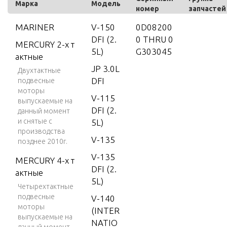
Марка
Модель
номер
запчастей
MARINER
V-150
0D08200
DFI (2.
0 THRU 0
MERCURY 2-х т
5L)
G303045
актные
JP 3.0L
Двухтактные
DFI
подвесные
моторы
V-115
выпускаемые на
DFI (2.
данный момент
и снятые с
5L)
производства
V-135
позднее 2010г.
V-135
MERCURY 4-х т
DFI (2.
актные
5L)
Четырехтактные
подвесные
V-140
моторы
(INTER
выпускаемые на
NATIO