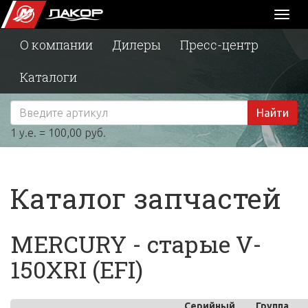
Toggl
naviga
О компании
Дилеры
Пресс-центр
Каталоги
Найти
1 у.е. = 100,00 руб.
Каталог запчастей
MERCURY - старые V-
150XRI (EFI)
Серийный
Группа