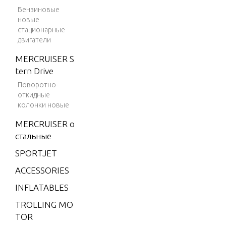
V-175
Бензиновые
новые
V-175
стационарные
(EFI)
двигатели
V-175
MERCRUISER S
DFI (2.
tern Drive
5L)
Поворотно-
V-175
откидные
EFI (2.5
колонки новые
L)
MERCRUISER о
V-175X
стальные
RI (EFI)
SPORTJET
V-200
ACCESSORIES
V-200
INFLATABLES
(2.5L) 1
991 O
TROLLING MO
NLY
TOR