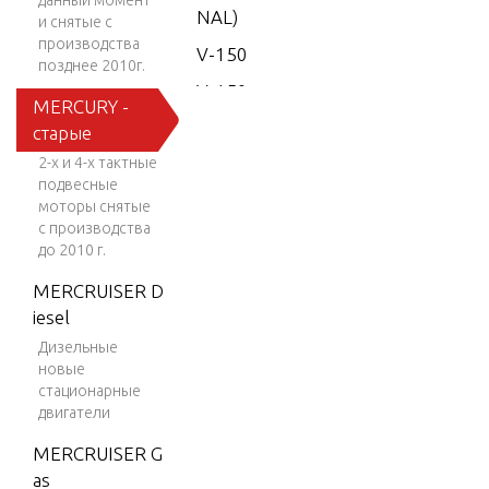
данный момент
NAL)
и снятые с
производства
V-150
позднее 2010г.
V-150
MERCURY -
(EFI)
старые
V-150
2-х и 4-х тактные
EFI (2.5
подвесные
L)
моторы снятые
с производства
V-150
до 2010 г.
Work
MERCRUISER D
V-150-
iesel
XR-2
Дизельные
новые
V-1500
стационарные
V-
двигатели
150XRI
MERCRUISER G
(EFI)
as