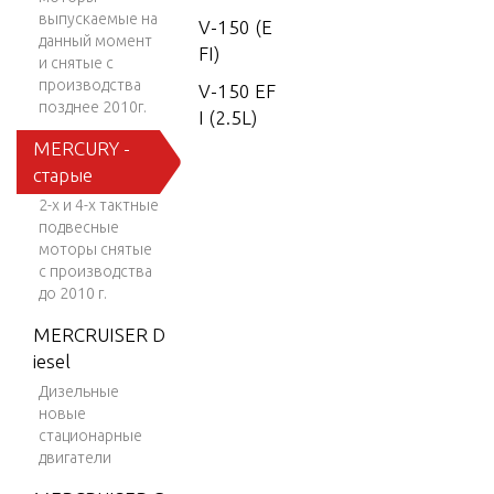
выпускаемые на
V-150 (E
данный момент
FI)
и снятые с
производства
V-150 EF
позднее 2010г.
I (2.5L)
MERCURY -
V-150 W
старые
ork
2-х и 4-х тактные
V-150-X
подвесные
R-2
моторы снятые
с производства
V-1500
до 2010 г.
V-150XR
MERCRUISER D
I (EFI)
iesel
V-175
Дизельные
новые
V-175 (E
стационарные
FI)
двигатели
V-175 D