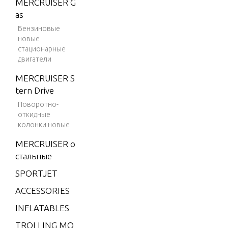
MERCRUISER G
FI (2.5L)
as
V-175 EF
Бензиновые
I (2.5L)
новые
стационарные
V-175XR
двигатели
I (EFI)
MERCRUISER S
V-200
tern Drive
V-200
Поворотно-
(2.5L) 19
откидные
колонки новые
91 ONLY
MERCRUISER о
V-200 (E
стальные
FI)
SPORTJET
V-200 EF
I (2.5L)
ACCESSORIES
V-200XR
INFLATABLES
I (EFI)
TROLLING MO