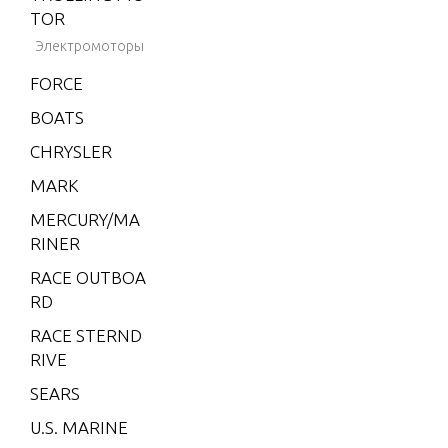
V-220
TOR
V-225
Электромоторы
V-3.4 LIT
FORCE
RE
BOATS
XR-4
CHRYSLER
XR-6
MARK
XR10
MERCURY/MA
2
RINER
2 (4-STR
RACE OUTBOA
OKE) Car
RD
b
RACE STERND
2 H.P. (E
RIVE
XPORT)
SEARS
2.2M
U.S. MARINE
3