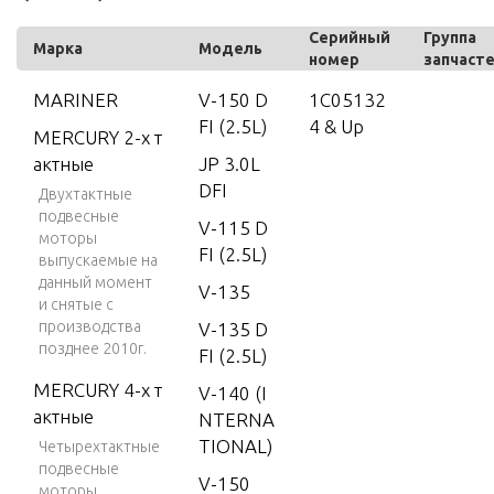
Серийный
Группа
Марка
Модель
номер
запчаст
MARINER
V-150 D
1C05132
FI (2.5L)
4 & Up
MERCURY 2-х т
актные
JP 3.0L
DFI
Двухтактные
подвесные
V-115 D
моторы
FI (2.5L)
выпускаемые на
данный момент
V-135
и снятые с
производства
V-135 D
позднее 2010г.
FI (2.5L)
MERCURY 4-х т
V-140 (I
актные
NTERNA
TIONAL)
Четырехтактные
подвесные
V-150
моторы