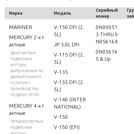
Серийный
Гру
Марка
Модель
номер
за
MARINER
V-150 DFI (2.
0N00051
5L)
3 THRU 0
MERCURY 2-х т
N056164
актные
JP 3.0L DFI
0N05616
Двухтактные
V-115 DFI (2.
5 & Up
подвесные
5L)
моторы
выпускаемые на
V-135
данный момент
V-135 DFI (2.
и снятые с
производства
5L)
позднее 2010г.
V-140 (INTER
MERCURY 4-х т
NATIONAL)
актные
V-150
Четырехтактные
V-150 (EFI)
подвесные
моторы