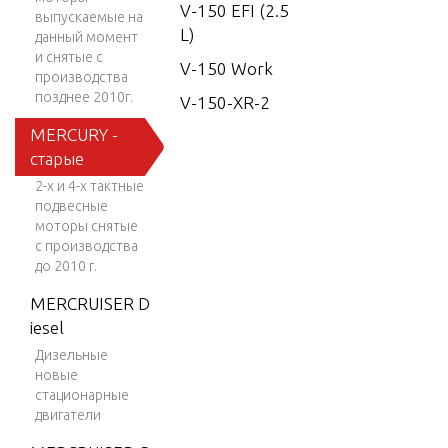
V-150 EFI (2.5
выпускаемые на
L)
данный момент
и снятые с
V-150 Work
производства
позднее 2010г.
V-150-XR-2
MERCURY -
V-1500
старые
V-150XRI (EF
2-х и 4-х тактные
I)
подвесные
моторы снятые
V-175
с производства
V-175 (EFI)
до 2010 г.
V-175 DFI (2.
MERCRUISER D
5L)
iesel
V-175 EFI (2.5
Дизельные
новые
L)
стационарные
V-175XRI (EF
двигатели
I)