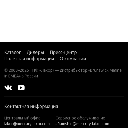
4/5
4/5 (1 CYL. PR
ODUCT OF JA
PAN)
6
6 (2 CYL.)(2-S
TROKE)(Inter
Каталог
Дилеры
Пресс-центр
Полезная информация
О компании
national)
6 (2 Cyl.)(Inter
© 2000–2026 НПФ «Лакор» — дистрибьютор «Brunswick Marine
national)
in EMEA» в России
7.5
8
8 (2 Cyl.)(Inter
Контактная информация
national)
Центральный офис
Сервисное обслуживание
8 (BODENSE
lakor@mercury-lakor.com
JRumshin@mercury-lakor.com