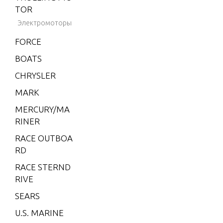
TOR
2
Электромоторы
2 (4-STROKE)
Carb
FORCE
2 H.P. (EXPOR
BOATS
T)
CHRYSLER
2.2M
MARK
3
MERCURY/MA
3.0L EFI SEAP
RINER
RO
RACE OUTBOA
3.5
RD
3.6
RACE STERND
RIVE
4 (1 CYL. PRO
DUCT OF USA)
SEARS
4.5 (1 CYL.)
U.S. MARINE