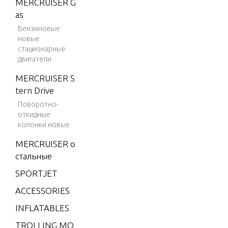
MERCRUISER G
V-200
as
V-200 (2.5L) 1
Бензиновые
новые
991 ONLY
стационарные
V-200 (EFI)
двигатели
V-200 EFI (2.5
MERCRUISER S
L)
tern Drive
Поворотно-
V-200XRI (EF
откидные
I)
колонки новые
V-220
MERCRUISER о
V-225
стальные
V-3.4 LITRE
SPORTJET
XR-4
ACCESSORIES
XR-6
INFLATABLES
XR10
TROLLING MO