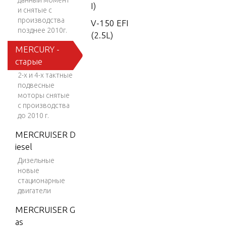
данный момент
I)
и снятые с
производства
V-150 EFI
позднее 2010г.
(2.5L)
MERCURY -
V-150 Wo
старые
rk
2-х и 4-х тактные
V-150-XR
подвесные
-2
моторы снятые
с производства
V-1500
до 2010 г.
V-150XRI
MERCRUISER D
(EFI)
iesel
V-175
Дизельные
новые
V-175 (EF
стационарные
I)
двигатели
V-175 DFI
MERCRUISER G
(2.5L)
as