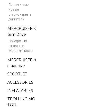
V-175 EFI
Бензиновые
(2.5L)
новые
стационарные
V-175XRI
двигатели
(EFI)
MERCRUISER S
V-200
tern Drive
V-200 (2.
Поворотно-
5L) 1991
откидные
колонки новые
ONLY
MERCRUISER о
V-200 (EF
стальные
I)
SPORTJET
V-200 EFI
(2.5L)
ACCESSORIES
V-200XRI
INFLATABLES
(EFI)
TROLLING MO
V-220
TOR