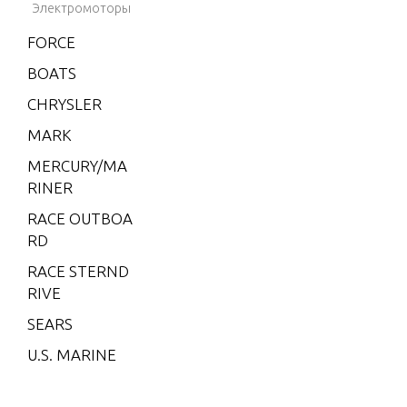
V-225
Электромоторы
V-3.4 LIT
FORCE
RE
BOATS
XR-4
CHRYSLER
XR-6
MARK
XR10
MERCURY/MA
2
RINER
2 (4-STR
RACE OUTBOA
OKE) Carb
RD
2 H.P. (EX
RACE STERND
PORT)
RIVE
2.2M
SEARS
3
U.S. MARINE
3.0L EFI S
EAPRO