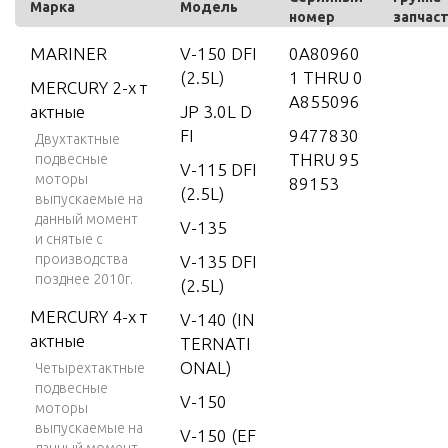
Марка
Модель
номер
запчас
MARINER
V-150 DFI
0A80960
(2.5L)
1 THRU 0
MERCURY 2-х т
A855096
актные
JP 3.0L D
FI
9477830
Двухтактные
THRU 95
подвесные
V-115 DFI
моторы
89153
(2.5L)
выпускаемые на
данный момент
V-135
и снятые с
производства
V-135 DFI
позднее 2010г.
(2.5L)
MERCURY 4-х т
V-140 (IN
актные
TERNATI
ONAL)
Четырехтактные
подвесные
V-150
моторы
выпускаемые на
V-150 (EF