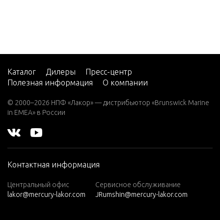
3.5
3.6
4 (1 CYL.
PRODUCT
OF USA)
Каталог
Дилеры
Пресс-центр
Полезная информация
О компании
4.5 (1 CY
L.)
© 2000–2026 НПФ «Лакор» — дистрибьютор «Brunswick Marine
in EMEA» в России
4/5
4/5 (1
CYL.
PRODUCT
Контактная информация
OF
JAPAN)
Центральный офис
Сервисное обслуживание
lakor@mercury-lakor.com
JRumshin@mercury-lakor.com
6
6 (2 CYL.)