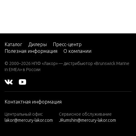
4/5
4/5 (1 CYL. P
RODUCT OF
JAPAN)
6
Каталог
Дилеры
Пресс-центр
Полезная информация
О компании
6 (2 CYL.)(2-
STROKE)(Int
© 2000–2026 НПФ «Лакор» — дистрибьютор «Brunswick Marine
ernational)
in EMEA» в России
6 (2 Cyl.)(Int
ernational)
7.5
Контактная информация
8
8 (2 Cyl.)(Int
Центральный офис
Сервисное обслуживание
lakor@mercury-lakor.com
JRumshin@mercury-lakor.com
ernational)
8 (BODENSE