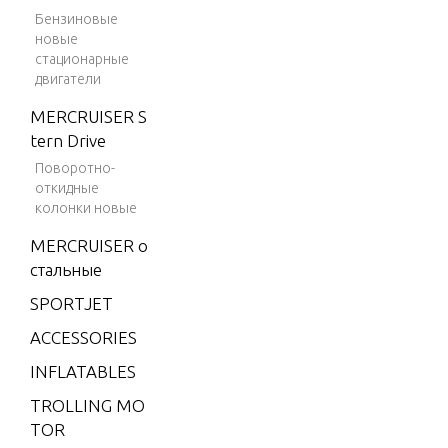
V-200
Бензиновые
новые
V-200 (2.5L)
стационарные
1991 ONLY
двигатели
V-200 (EFI)
MERCRUISER S
V-200 EFI (2.
tern Drive
5L)
Поворотно-
откидные
V-200XRI (E
колонки новые
FI)
MERCRUISER о
V-220
стальные
V-225
SPORTJET
V-3.4 LITRE
ACCESSORIES
XR-4
INFLATABLES
XR-6
TROLLING MO
XR10
TOR