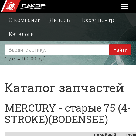
Toggl
naviga
О компании
Дилеры
Пресс-центр
Каталоги
Найти
1 у.е. = 100,00 руб.
Каталог запчастей
MERCURY - старые 75 (4-
STROKE)(BODENSEE)
Серийный
Груп