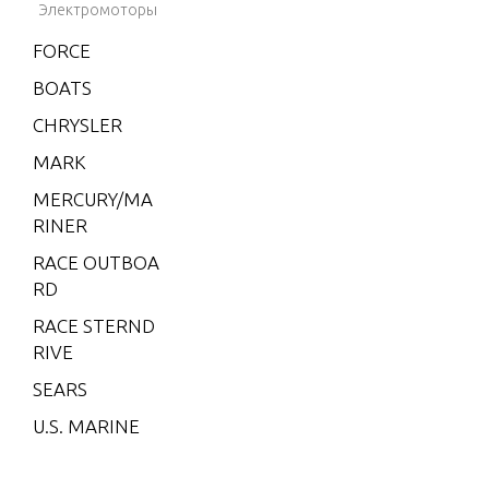
2
Электромоторы
2 (4-STROK
FORCE
E) Carb
BOATS
2 H.P. (EXPO
CHRYSLER
RT)
MARK
2.2M
MERCURY/MA
3
RINER
3.0L EFI SEA
RACE OUTBOA
PRO
RD
3.5
RACE STERND
3.6
RIVE
4 (1 CYL. PR
SEARS
ODUCT OF U
U.S. MARINE
SA)
4.5 (1 CYL.)