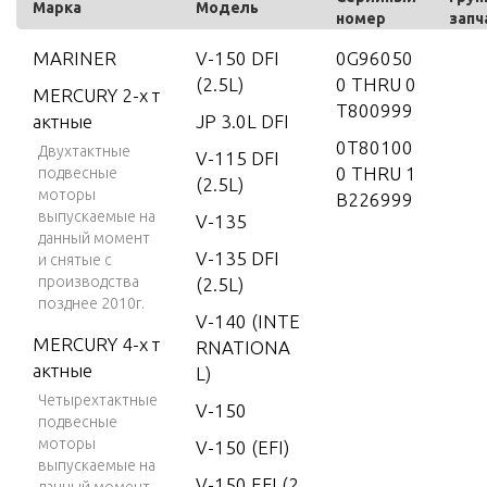
Марка
Модель
номер
запч
MARINER
V-150 DFI
0G96050
(2.5L)
0 THRU 0
MERCURY 2-х т
T800999
актные
JP 3.0L DFI
0T80100
Двухтактные
V-115 DFI
0 THRU 1
подвесные
(2.5L)
моторы
B226999
выпускаемые на
V-135
данный момент
V-135 DFI
и снятые с
производства
(2.5L)
позднее 2010г.
V-140 (INTE
MERCURY 4-х т
RNATIONA
актные
L)
Четырехтактные
V-150
подвесные
моторы
V-150 (EFI)
выпускаемые на
V-150 EFI (2.