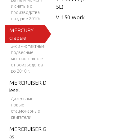
данный момент
и снятые с
5L)
производства
V-150 Work
позднее 2010г.
V-150-XR-2
MERCURY -
старые
V-1500
2-х и 4-х тактные
V-150XRI (E
подвесные
FI)
моторы снятые
с производства
V-175
до 2010 г.
V-175 (EFI)
MERCRUISER D
V-175 DFI
iesel
(2.5L)
Дизельные
новые
V-175 EFI (2.
стационарные
5L)
двигатели
V-175XRI (E
MERCRUISER G
FI)
as