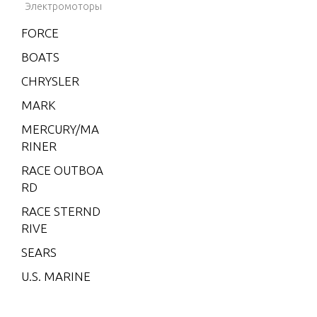
Электромоторы
(EFI)
FORCE
V-200
EFI (2.5
BOATS
L)
CHRYSLER
V-200X
MARK
RI (EFI)
MERCURY/MA
V-220
RINER
V-225
RACE OUTBOA
V-3.4 L
RD
ITRE
RACE STERND
XR-4
RIVE
XR-6
SEARS
XR10
U.S. MARINE
2