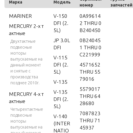
Марка
Модель
номер
запчастей
MARINER
V-150
0A99614
DFI (2.
2 THRU 0
MERCURY 2-х т
5L)
B240450
актные
JP 3.0L
0B24045
Двухтактные
DFI
1 THRU 0
подвесные
моторы
C221999
V-115
выпускаемые на
DFI (2.
4571652
данный момент
и снятые с
5L)
THRU 55
производства
79016
V-135
позднее 2010г.
5579017
V-135
MERCURY 4-х т
THRU 64
DFI (2.
актные
28680
5L)
Четырехтактные
7087823
подвесные
V-140
THRU 71
моторы
(INTER
выпускаемые на
45937
NATIO