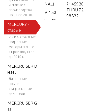
данный момент
NAL)
7145938
и снятые с
THRU 72
производства
V-150
позднее 2010г.
08332
V-150
MERCURY -
8042350
(EFI)
старые
THRU 80
V-150
65064
2-х и 4-х тактные
EFI (2.5
подвесные
8065065
L)
моторы снятые
AND UP
с производства
V-150
до 2010 г.
9135825
Work
THRU 92
MERCRUISER D
V-150-
55130
iesel
XR-2
Дизельные
9255131
новые
V-1500
THRU 93
стационарные
85910
V-150X
двигатели
RI (EFI)
9483121
MERCRUISER G
THRU 95
V-175
as