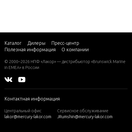
2 (4-ST
ROKE)
Carb
2 H.P.
(EXPO
RT)
Каталог
Дилеры
Пресс-центр
2.2M
Полезная информация
О компании
3
© 2000–2026 НПФ «Лакор» — дистрибьютор «Brunswick Marine
in EMEA» в России
3.0L EF
I SEAP
RO
3.5
Контактная информация
3.6
Центральный офис
Сервисное обслуживание
4 (1 CY
lakor@mercury-lakor.com
JRumshin@mercury-lakor.com
L. PRO
DUCT