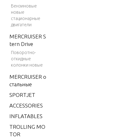
06480
V-175
Бензиновые
9506481
новые
(EFI)
THRU 95
стационарные
V-175
двигатели
89038
DFI (2.
MERCRUISER S
5L)
tern Drive
V-175
Поворотно-
EFI (2.5
откидные
L)
колонки новые
V-175X
MERCRUISER о
RI (EFI)
стальные
V-200
SPORTJET
V-200
ACCESSORIES
(2.5L) 1
INFLATABLES
991 O
NLY
TROLLING MO
TOR
V-200