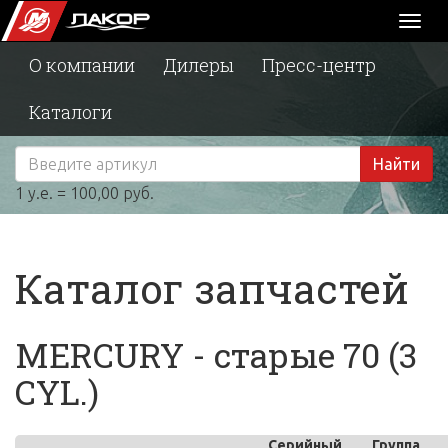
Toggl
naviga
О компании
Дилеры
Пресс-центр
Каталоги
Найти
1 у.е. = 100,00 руб.
Каталог запчастей
MERCURY - старые 70 (3
CYL.)
Серийный
Группа