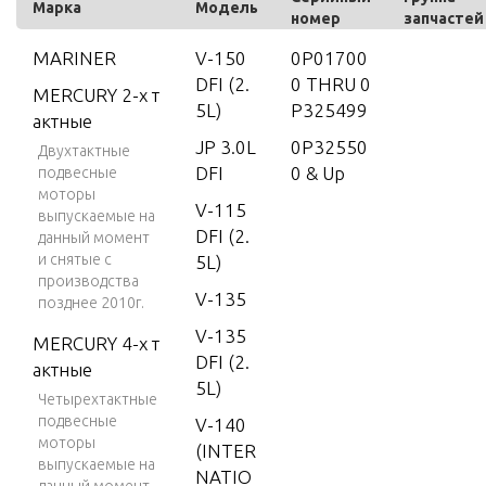
Марка
Модель
номер
запчастей
MARINER
V-150
0P01700
DFI (2.
0 THRU 0
MERCURY 2-х т
5L)
P325499
актные
JP 3.0L
0P32550
Двухтактные
DFI
0 & Up
подвесные
моторы
V-115
выпускаемые на
DFI (2.
данный момент
и снятые с
5L)
производства
V-135
позднее 2010г.
V-135
MERCURY 4-х т
DFI (2.
актные
5L)
Четырехтактные
подвесные
V-140
моторы
(INTER
выпускаемые на
NATIO