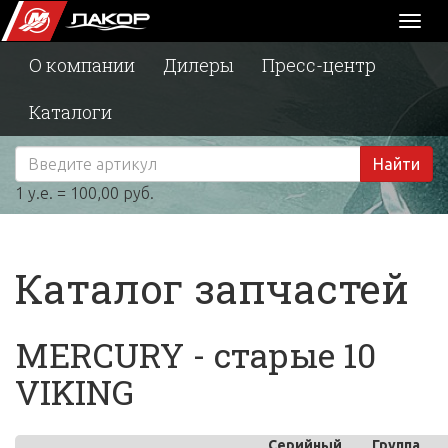
Toggl
naviga
О компании
Дилеры
Пресс-центр
Каталоги
Найти
1 у.е. = 100,00 руб.
Каталог запчастей
MERCURY - старые 10
VIKING
Серийный
Группа