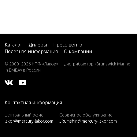
2 (4-ST
ROKE)
Carb
2 H.P.
(EXPO
RT)
Каталог
Дилеры
Пресс-центр
2.2M
Полезная информация
О компании
3
© 2000–2026 НПФ «Лакор» — дистрибьютор «Brunswick Marine
in EMEA» в России
3.0L EF
I SEAP
RO
3.5
Контактная информация
3.6
Центральный офис
Сервисное обслуживание
4 (1 CY
lakor@mercury-lakor.com
JRumshin@mercury-lakor.com
L. PRO
DUCT