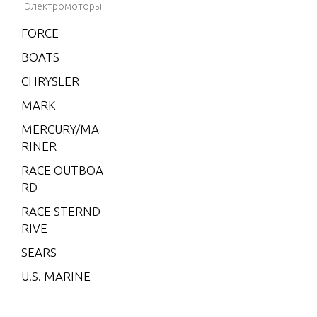
Электромоторы
(EFI)
FORCE
V-200
EFI (2.5
BOATS
L)
CHRYSLER
V-200X
MARK
RI (EFI)
MERCURY/MA
V-220
RINER
V-225
RACE OUTBOA
V-3.4 L
RD
ITRE
RACE STERND
XR-4
RIVE
XR-6
SEARS
XR10
U.S. MARINE
2