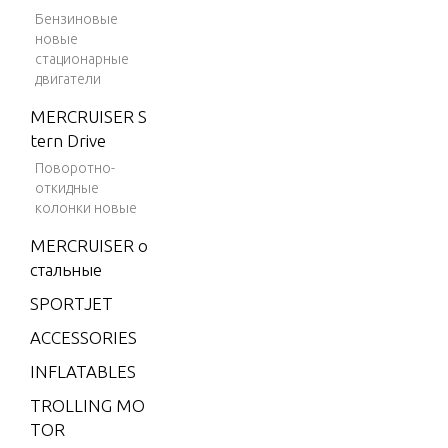
V-175
Бензиновые
новые
(EFI)
стационарные
V-175
двигатели
DFI (2.
MERCRUISER S
5L)
tern Drive
V-175
Поворотно-
EFI (2.5
откидные
L)
колонки новые
V-175X
MERCRUISER о
RI (EFI)
стальные
V-200
SPORTJET
V-200
ACCESSORIES
(2.5L) 1
INFLATABLES
991 O
NLY
TROLLING MO
TOR
V-200