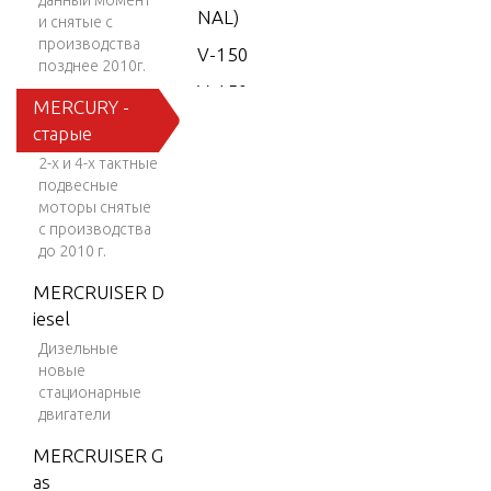
данный момент
NAL)
и снятые с
производства
V-150
позднее 2010г.
V-150
MERCURY -
(EFI)
старые
V-150
2-х и 4-х тактные
EFI (2.5
подвесные
L)
моторы снятые
с производства
V-150
до 2010 г.
Work
MERCRUISER D
V-150-
iesel
XR-2
Дизельные
новые
V-1500
стационарные
V-150X
двигатели
RI (EFI)
MERCRUISER G
V-175
as