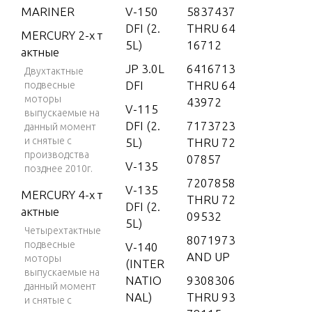
MARINER
V-150
5837437
DFI (2.
THRU 64
MERCURY 2-х т
5L)
16712
актные
JP 3.0L
6416713
Двухтактные
DFI
THRU 64
подвесные
моторы
43972
V-115
выпускаемые на
DFI (2.
7173723
данный момент
и снятые с
5L)
THRU 72
производства
07857
V-135
позднее 2010г.
7207858
V-135
MERCURY 4-х т
THRU 72
DFI (2.
актные
09532
5L)
Четырехтактные
8071973
подвесные
V-140
AND UP
моторы
(INTER
выпускаемые на
NATIO
9308306
данный момент
NAL)
THRU 93
и снятые с