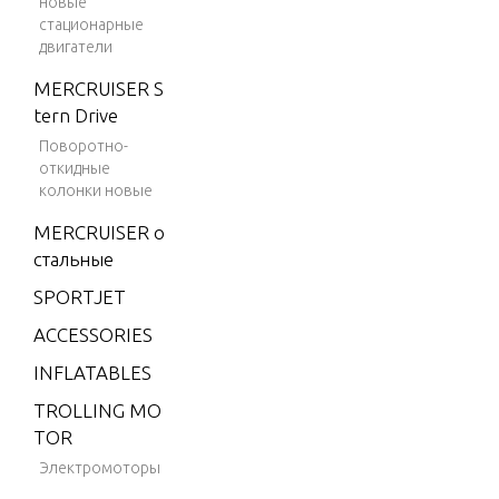
новые
(EFI)
стационарные
V-175
двигатели
DFI (2.
MERCRUISER S
5L)
tern Drive
V-175
Поворотно-
EFI (2.5
откидные
L)
колонки новые
V-175X
MERCRUISER о
RI (EFI)
стальные
V-200
SPORTJET
V-200
ACCESSORIES
(2.5L) 1
INFLATABLES
991 O
NLY
TROLLING MO
TOR
V-200
Электромоторы
(EFI)