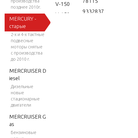
78115
производства
V-150
позднее 2010г.
9332837
V-150
MERCURY -
X THRU 9
(EFI)
старые
390058X
V-150
2-х и 4-х тактные
9378116
EFI (2.5
подвесные
THRU 94
L)
моторы снятые
15100
с производства
V-150
до 2010 г.
Work
MERCRUISER D
V-150-
iesel
XR-2
Дизельные
новые
V-1500
стационарные
V-150X
двигатели
RI (EFI)
MERCRUISER G
V-175
as
V-175
Бензиновые