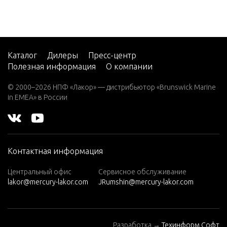
Carb
2 H.P.
(EXPO
RT)
Каталог
Дилеры
Пресс-центр
2.2M
Полезная информация
О компании
3
© 2000–2026 НПФ «Лакор» — дистрибьютор «Brunswick Marine
in EMEA» в России
3.0L EF
I SEAP
RO
3.5
Контактная информация
3.6
Центральный офис
Сервисное обслуживание
4 (1 CY
lakor@mercury-lakor.com
JRumshin@mercury-lakor.com
L. PRO
DUCT
OF US
A)
Разработка →
Техинформ Софт