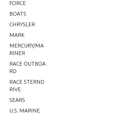
FORCE
V-200
EFI (2.5
BOATS
L)
CHRYSLER
V-200X
MARK
RI (EFI)
MERCURY/MA
V-220
RINER
V-225
RACE OUTBOA
V-3.4 L
RD
ITRE
RACE STERND
XR-4
RIVE
XR-6
SEARS
XR10
U.S. MARINE
2
2 (4-ST
ROKE)