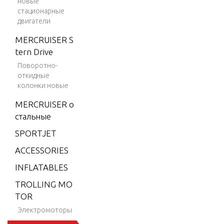
новые
9.9 H.
стационарные
двигатели
P. (198
4-199
MERCRUISER S
5)
tern Drive
9.9 H.
Поворотно-
откидные
P. (199
колонки новые
6)
MERCRUISER о
9.9 H.
стальные
P. (199
7)
SPORTJET
9.9
ACCESSORIES
H.P.
INFLATABLES
(1998)
TROLLING MO
15 H.P.
TOR
(1984-
Электромоторы
1995)