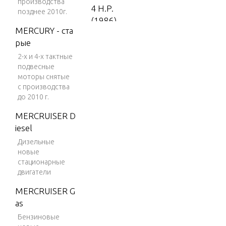
производства
4 H.P.
позднее 2010г.
(1986)
MERCURY - ста
4 H.P.
рые
(1987)
2-х и 4-х тактные
5 H.P.
подвесные
моторы снятые
(1988-
с производства
1995)
до 2010 г.
5 H.P.
MERCRUISER D
(1996)
iesel
5 H.P.
Дизельные
(1997)
новые
стационарные
5 H.P.
двигатели
(1998)
MERCRUISER G
7.5 H.
as
P. (198
Бензиновые
5)