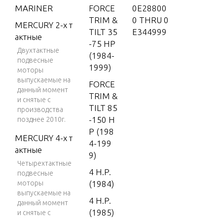
MARINER
FORCE
0E28800
TRIM &
0 THRU 0
MERCURY 2-х т
TILT 35
E344999
актные
-75 HP
Двухтактные
(1984-
подвесные
1999)
моторы
выпускаемые на
FORCE
данный момент
TRIM &
и снятые с
TILT 85
производства
-150 H
позднее 2010г.
P (198
MERCURY 4-х т
4-199
актные
9)
Четырехтактные
4 H.P.
подвесные
моторы
(1984)
выпускаемые на
4 H.P.
данный момент
(1985)
и снятые с