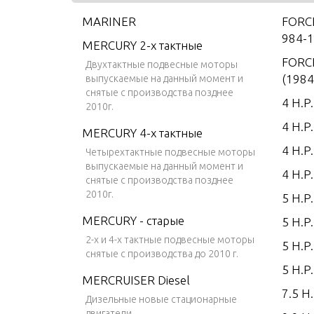
MARINER
FORCE
984-1
MERCURY 2-х тактные
FORCE
Двухтактные подвесные моторы
(1984
выпускаемые на данный момент и
снятые с производства позднее
4 H.P
2010г.
4 H.P
MERCURY 4-х тактные
4 H.P
Четырехтактные подвесные моторы
выпускаемые на данный момент и
4 H.P
снятые с производства позднее
2010г.
5 H.P
MERCURY - старые
5 H.P
2-х и 4-х тактные подвесные моторы
5 H.P
снятые с производства до 2010 г.
5 H.P
MERCRUISER Diesel
7.5 H.
Дизельные новые стационарные
двигатели