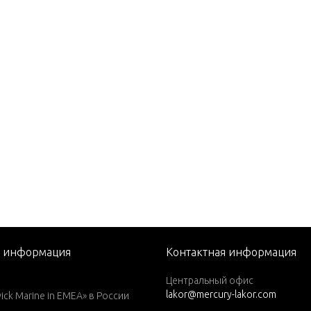
P. (1988)
P. (1989)
P. (1990)
P. (1991)
P. (1992-1994)
P. (1995)
P. (1996)
P. (1997)
P. (1998)
P. (1999)
я информация
Контактная информация
P. (1984)
Центральный офис
P. (1985)
lakor@mercury-lakor.com
k Marine in EMEA» в России
P. (1986)