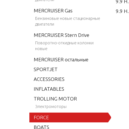
9.9 H
MERCRUISER Gas
9.9 H.
Бензиновые новые стационарные
9.9 H.
двигатели
9.9 H.
MERCRUISER Stern Drive
15 H.
Поворотно-откидные колонки
новые
15 H.
MERCRUISER остальные
15 H.
SPORTJET
15 H.
ACCESSORIES
25 H.
INFLATABLES
25 H.
TROLLING MOTOR
25 H.
Электромоторы
25 H.
FORCE
35 H.
BOATS
35 H.