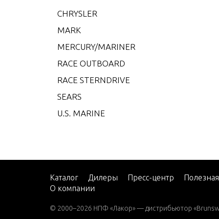
CHRYSLER
35 H.
MARK
35 H.
MERCURY/MARINER
35 H.
RACE OUTBOARD
35 H.
RACE STERNDRIVE
40 H.
SEARS
40 H.
U.S. MARINE
40 H.
40 H.
40 H.
40 H.
Каталог
Дилеры
Пресс-центр
Полезна
50 H.
О компании
50 H.
© 2000–2026 НПФ «Лакор» — дистрибьютор «Brunswic
50 H.