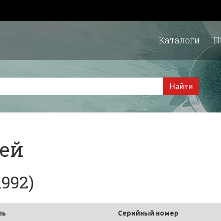
Каталоги
П
1 
Найти
тей
1992)
ль
Серийный номер