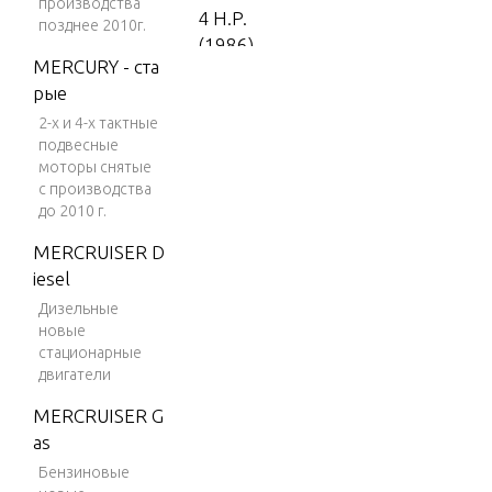
производства
4 H.P.
позднее 2010г.
(1986)
MERCURY - ста
4 H.P.
рые
(1987)
2-х и 4-х тактные
5 H.P.
подвесные
моторы снятые
(1988-
с производства
1995)
до 2010 г.
5 H.P.
MERCRUISER D
(1996)
iesel
5 H.P.
Дизельные
(1997)
новые
стационарные
5 H.P.
двигатели
(1998)
MERCRUISER G
7.5 H.
as
P. (198
Бензиновые
5)