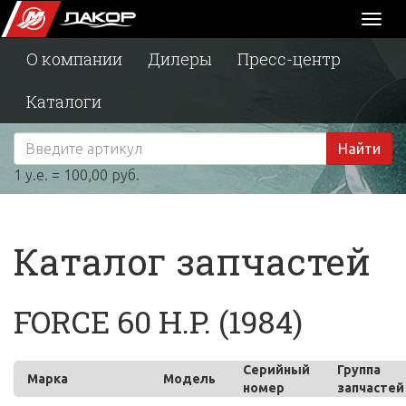
Toggl
naviga
О компании
Дилеры
Пресс-центр
Каталоги
Найти
1 у.е. = 100,00 руб.
Каталог запчастей
FORCE 60 H.P. (1984)
Серийный
Группа
Марка
Модель
номер
запчастей