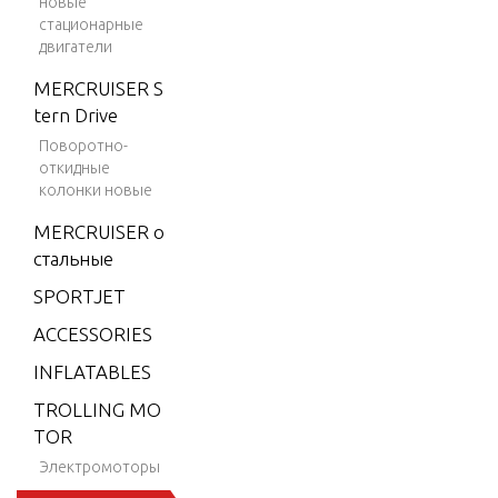
новые
9.9 H.
стационарные
двигатели
P. (198
4-199
MERCRUISER S
5)
tern Drive
9.9 H.
Поворотно-
откидные
P. (199
колонки новые
6)
MERCRUISER о
9.9 H.
стальные
P. (199
7)
SPORTJET
9.9 H.
ACCESSORIES
P. (199
INFLATABLES
8)
TROLLING MO
15 H.P.
TOR
(1984-
Электромоторы
1995)