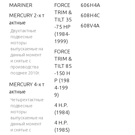
MARINER
FORCE
606H4A
TRIM &
MERCURY 2-х т
608H4C
TILT 35
актные
608V4A
-75 HP
Двухтактные
(1984-
подвесные
1999)
моторы
выпускаемые на
FORCE
данный момент
TRIM &
и снятые с
TILT 85
производства
-150 H
позднее 2010г.
P (198
MERCURY 4-х т
4-199
актные
9)
Четырехтактные
4 H.P.
подвесные
моторы
(1984)
выпускаемые на
4 H.P.
данный момент
(1985)
и снятые с