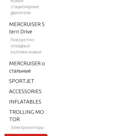
новые
9.9 H.
стационарные
двигатели
P. (198
4-199
MERCRUISER S
5)
tern Drive
9.9 H.
Поворотно-
откидные
P. (199
колонки новые
6)
MERCRUISER о
9.9 H.
стальные
P. (199
7)
SPORTJET
9.9 H.
ACCESSORIES
P. (199
INFLATABLES
8)
TROLLING MO
15 H.P.
TOR
(1984-
Электромоторы
1995)