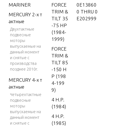
MARINER
FORCE
0E13860
TRIM &
0 THRU 0
MERCURY 2-х т
TILT 35
E202999
актные
-75 HP
Двухтактные
(1984-
подвесные
1999)
моторы
выпускаемые на
FORCE
данный момент
TRIM &
и снятые с
TILT 85
производства
-150 H
позднее 2010г.
P (198
MERCURY 4-х т
4-199
актные
9)
Четырехтактные
4 H.P.
подвесные
моторы
(1984)
выпускаемые на
4 H.P.
данный момент
(1985)
и снятые с