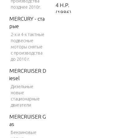
производства
4 H.P.
позднее 2010г.
(1986)
MERCURY - ста
4 H.P.
рые
(1987)
2-х и 4-х тактные
5 H.P.
подвесные
моторы снятые
(1988-
с производства
1995)
до 2010 г.
5 H.P.
MERCRUISER D
(1996)
iesel
5 H.P.
Дизельные
(1997)
новые
стационарные
5 H.P.
двигатели
(1998)
MERCRUISER G
7.5 H.
as
P. (198
Бензиновые
5)