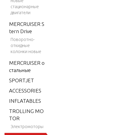
новые
9.9 H.
стационарные
двигатели
P. (198
4-199
MERCRUISER S
5)
tern Drive
9.9 H.
Поворотно-
откидные
P. (199
колонки новые
6)
MERCRUISER о
9.9 H.
стальные
P. (199
7)
SPORTJET
9.9 H.
ACCESSORIES
P. (199
INFLATABLES
8)
TROLLING MO
15 H.P.
TOR
(1984-
Электромоторы
1995)