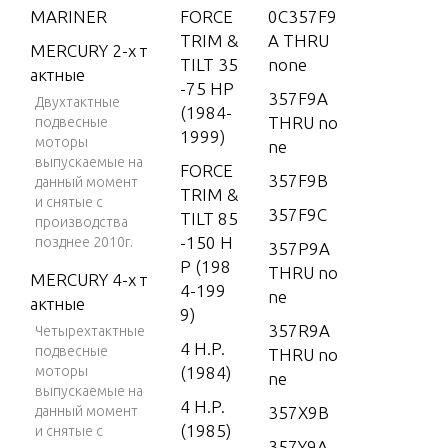
MARINER
FORCE
0C357F9
TRIM &
A THRU
MERCURY 2-х т
TILT 35
none
актные
-75 HP
357F9A
Двухтактные
(1984-
THRU no
подвесные
1999)
моторы
ne
выпускаемые на
FORCE
357F9B
данный момент
TRIM &
и снятые с
357F9C
TILT 85
производства
-150 H
позднее 2010г.
357P9A
P (198
THRU no
MERCURY 4-х т
4-199
ne
актные
9)
357R9A
Четырехтактные
4 H.P.
подвесные
THRU no
моторы
(1984)
ne
выпускаемые на
4 H.P.
данный момент
357X9B
(1985)
и снятые с
357Y9A