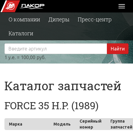
Toggl
naviga
О компании
Дилеры
Пресс-центр
Каталоги
Найти
1 у.е. = 100,00 руб.
Каталог запчастей
FORCE 35 H.P. (1989)
Серийный
Группа
Марка
Модель
номер
запчастей