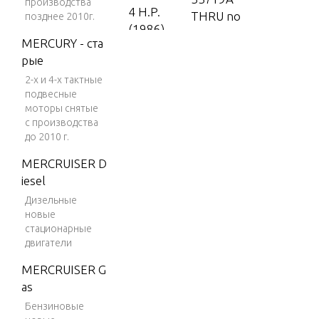
производства
4 H.P.
THRU no
позднее 2010г.
(1986)
ne
MERCURY - ста
4 H.P.
357Y9B
рые
(1987)
2-х и 4-х тактные
357Y9C
5 H.P.
подвесные
моторы снятые
(1988-
с производства
1995)
до 2010 г.
5 H.P.
MERCRUISER D
(1996)
iesel
5 H.P.
Дизельные
(1997)
новые
стационарные
5 H.P.
двигатели
(1998)
MERCRUISER G
7.5 H.
as
P. (198
Бензиновые
5)